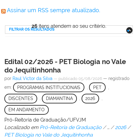
Assinar um RSS sempre atualizado.
26
itens atendem ao seu critério.
FILTRAR OS RESULTADOS
Edital 02/2026 - PET Biologia no Vale
do Jequitinhonha
por
Raul Victor da Silva
— registrado
—
publicado
05/08/2026
em:
PROGRAMAS INSTITUCIONAIS
,
PET
,
DISCENTES
,
DIAMANTINA
,
2026
,
EM ANDAMENTO
Pró-Reitoria de Graduação/UFVJM
Localizado em
Pró-Reitoria de Graduação
/
…
/
2026
/
PET Biologia no Vale do Jequitinhonha