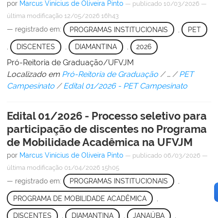
por
Marcus Vinícius de Oliveira Pinto
—
publicado
10/03/2026
—
última modificação
12/05/2026 16h43
— registrado em:
PROGRAMAS INSTITUCIONAIS
,
PET
,
DISCENTES
,
DIAMANTINA
,
2026
Pró-Reitoria de Graduação/UFVJM
Localizado em
Pró-Reitoria de Graduação
/
…
/
PET
Campesinato
/
Edital 01/2026 - PET Campesinato
Edital 01/2026 - Processo seletivo para
participação de discentes no Programa
de Mobilidade Acadêmica na UFVJM
por
Marcus Vinícius de Oliveira Pinto
—
publicado
06/03/2026
—
última modificação
01/04/2026 15h05
— registrado em:
PROGRAMAS INSTITUCIONAIS
,
PROGRAMA DE MOBILIDADE ACADÊMICA
,
DISCENTES
,
DIAMANTINA
,
JANAÚBA
,