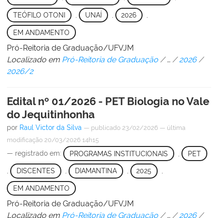
TEÓFILO OTONI
,
UNAÍ
,
2026
,
EM ANDAMENTO
Pró-Reitoria de Graduação/UFVJM
Localizado em
Pró-Reitoria de Graduação
/
…
/
2026
/
2026/2
Edital nº 01/2026 - PET Biologia no Vale
do Jequitinhonha
por
Raul Victor da Silva
—
publicado
23/02/2026
—
última
modificação
20/03/2026 14h15
— registrado em:
PROGRAMAS INSTITUCIONAIS
,
PET
,
DISCENTES
,
DIAMANTINA
,
2025
,
EM ANDAMENTO
Pró-Reitoria de Graduação/UFVJM
Localizado em
Pró-Reitoria de Graduação
/
…
/
2026
/