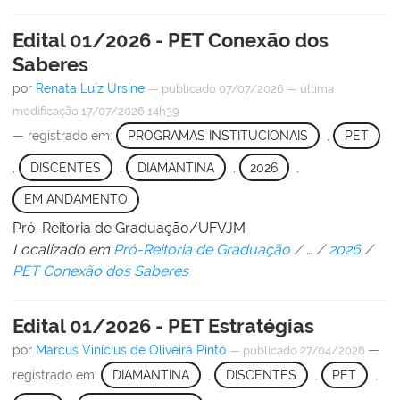
Edital 01/2026 - PET Conexão dos
Saberes
por
Renata Luiz Ursine
—
publicado
07/07/2026
—
última
modificação
17/07/2026 14h39
— registrado em:
PROGRAMAS INSTITUCIONAIS
,
PET
,
DISCENTES
,
DIAMANTINA
,
2026
,
EM ANDAMENTO
Pró-Reitoria de Graduação/UFVJM
Localizado em
Pró-Reitoria de Graduação
/
…
/
2026
/
PET Conexão dos Saberes
Edital 01/2026 - PET Estratégias
por
Marcus Vinícius de Oliveira Pinto
—
—
publicado
27/04/2026
registrado em:
DIAMANTINA
,
DISCENTES
,
PET
,