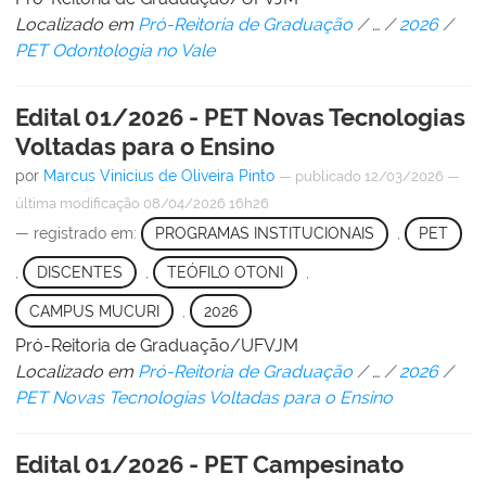
Localizado em
Pró-Reitoria de Graduação
/
…
/
2026
/
PET Odontologia no Vale
Edital 01/2026 - PET Novas Tecnologias
Voltadas para o Ensino
por
Marcus Vinícius de Oliveira Pinto
—
publicado
12/03/2026
—
última modificação
08/04/2026 16h26
— registrado em:
PROGRAMAS INSTITUCIONAIS
,
PET
,
DISCENTES
,
TEÓFILO OTONI
,
CAMPUS MUCURI
,
2026
Pró-Reitoria de Graduação/UFVJM
Localizado em
Pró-Reitoria de Graduação
/
…
/
2026
/
PET Novas Tecnologias Voltadas para o Ensino
Edital 01/2026 - PET Campesinato