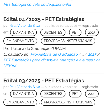
PET Biologia no Vale do Jequitinhonha
Edital 04/2025 - PET Estratégias
por
Raul Victor da Silva
— registrado
—
publicado
11/02/2026
em:
DIAMANTINA
,
DISCENTES
,
PET
,
2025
,
EM ANDAMENTO
,
PROGRAMAS INSTITUCIONAIS
Pró-Reitoria de Graduação/UFVJM
Localizado em
Pró-Reitoria de Graduação
/
…
/
2025
/
PET Estratégias para diminuir a retenção e a evasão na
UFVJM
Edital 03/2025 - PET Estratégias
por
Raul Victor da Silva
— registrado
—
publicado
11/02/2026
em:
DIAMANTINA
,
DISCENTES
,
PET
,
2025
,
EM ANDAMENTO
,
PROGRAMAS INSTITUCIONAIS