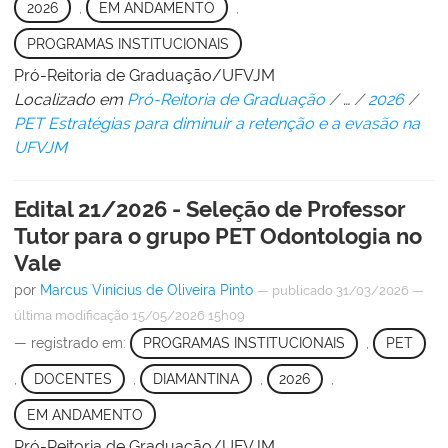
2026
,
EM ANDAMENTO
,
PROGRAMAS INSTITUCIONAIS
Pró-Reitoria de Graduação/UFVJM
Localizado em
Pró-Reitoria de Graduação
/
…
/
2026
/
PET Estratégias para diminuir a retenção e a evasão na
UFVJM
Edital 21/2026 - Seleção de Professor
Tutor para o grupo PET Odontologia no
Vale
por
Marcus Vinícius de Oliveira Pinto
—
publicado
31/03/2026
—
última modificação
15/05/2026 15h09
— registrado em:
PROGRAMAS INSTITUCIONAIS
,
PET
,
DOCENTES
,
DIAMANTINA
,
2026
,
EM ANDAMENTO
Pró-Reitoria de Graduação/UFVJM