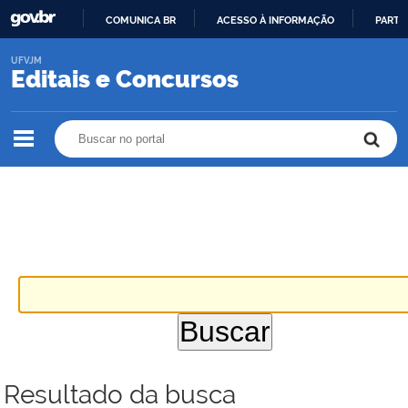
COMUNICA BR
ACESSO À INFORMAÇÃO
PARTI
IR
UFVJM
PARA
Editais e Concursos
O
CONTEÚDO
Buscar no portal
Buscar no portal
Resultado da busca