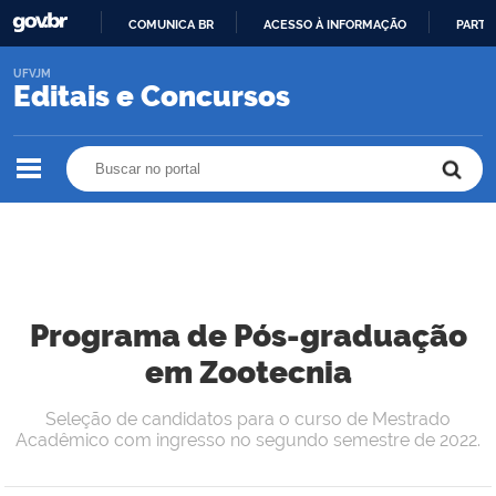
COMUNICA BR
ACESSO À INFORMAÇÃO
PARTI
IR
UFVJM
PARA
Editais e Concursos
O
CONTEÚDO
Buscar no portal
Buscar no portal
Programa de Pós-graduação
em Zootecnia
Seleção de candidatos para o curso de Mestrado
Acadêmico com ingresso no segundo semestre de 2022.