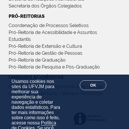
Secretaria dos Órgãos Colegiados
PRÓ-REITORIAS
Coordenação de Processos Seletivos
Pró-Reitoria de Acessibilidade e Assuntos
Estudantis
Pró-Reitoria de Extensão e Cultura
Pró-Reitoria de Gestão de Pessoas
Pró-Reitoria de Graduação
Pró-Reitoria de Pesquisa e Pós-Graduação
UNIDADES ACADÊMICAS
Usamos cookies nos
OK
Instituto de Ciência, Engenharia e Tecnologia
sites da UFVJM para
melhorar sua
Instituto de Engenharia, Ciência e Tecnologia
experiência de
navegação e coletar
dados estatísticos. Para
ter mais informações
sobre como isso é feito,
acesse nossa
Política
de Cookies
. Se você