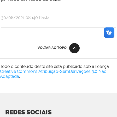
publicado
30/08/2021
08h40
Pasta
VOLTAR AO TOPO
Todo o conteúdo deste site está publicado sob a licença
Creative Commons Atribuição-SemDerivações 3.0 Não
Adaptada
.
REDES SOCIAIS