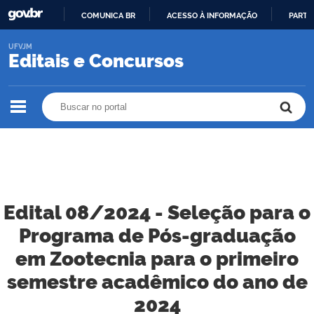
COMUNICA BR
ACESSO À INFORMAÇÃO
PARTI
IR
UFVJM
PARA
Editais e Concursos
O
CONTEÚDO
Buscar no portal
Buscar no portal
Edital 08/2024 - Seleção para o
Programa de Pós-graduação
em Zootecnia para o primeiro
semestre acadêmico do ano de
2024