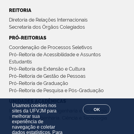
REITORIA
Diretoria de Relações Internacionais
Secretaria dos Órgãos Colegiados
PRÓ-REITORIAS
Coordenação de Processos Seletivos
Pró-Reitoria de Acessibilidade e Assuntos
Estudantis
Pró-Reitoria de Extensão e Cultura
Pró-Reitoria de Gestão de Pessoas
Pró-Reitoria de Graduação
Pró-Reitoria de Pesquisa e Pós-Graduação
UNIDADES ACADÊMICAS
Usamos cookies nos
OK
Instituto de Ciência, Engenharia e Tecnologia
sites da UFVJM para
melhorar sua
Instituto de Engenharia, Ciência e Tecnologia
experiência de
navegação e coletar
dados estatísticos. Para