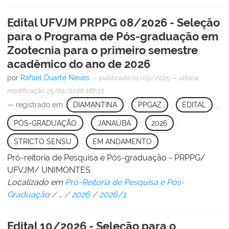
Edital UFVJM PRPPG 08/2026 - Seleção
para o Programa de Pós-graduação em
Zootecnia para o primeiro semestre
acadêmico do ano de 2026
por
Rafael Duarte Neves
—
publicado
01/09/2025
—
última
modificação
25/02/2026 16h37
— registrado em:
DIAMANTINA
,
PPGAZ
,
EDITAL
,
PÓS-GRADUAÇÃO
,
JANAÚBA
,
2026
,
STRICTO SENSU
,
EM ANDAMENTO
Pró-reitoria de Pesquisa e Pós-graduação - PRPPG/
UFVJM/ UNIMONTES
Localizado em
Pró-Reitoria de Pesquisa e Pós-
Graduação
/
…
/
2026
/
2026/1
Edital 10/2026 - Seleção para o