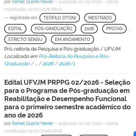
por
Rafael Duarte Neves
—
publicado
01/09/2025
—
última
modificação
25/02/2026 16h22
— registrado em:
TEÓFILO OTONI
,
MESTRADO
,
EDITAL
,
PÓS-GRADUAÇÃO
,
2026
,
PPGTAS
,
STRICTO SENSU
,
EM ANDAMENTO
Pró-reitoria de Pesquisa e Pós-graduação / UFVJM
Localizado em
Pró-Reitoria de Pesquisa e Pós-
Graduação
/
…
/
2026
/
2026/1
Edital UFVJM PRPPG 02/2026 - Seleção
para o Programa de Pós-graduação em
Reabilitação e Desempenho Funcional
para o primeiro semestre acadêmico do
ano de 2026
por
Rafael Duarte Neves
—
publicado
01/09/2025
—
última
modificação
05/02/2026 10h16