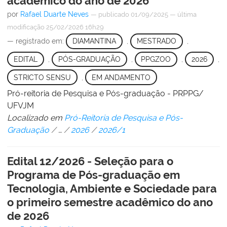
acadêmico do ano de 2026
por
Rafael Duarte Neves
—
publicado
01/09/2025
—
última
modificação
25/02/2026 16h29
— registrado em:
DIAMANTINA
,
MESTRADO
,
EDITAL
,
PÓS-GRADUAÇÃO
,
PPGZOO
,
2026
,
STRICTO SENSU
,
EM ANDAMENTO
Pró-reitoria de Pesquisa e Pós-graduação - PRPPG/
UFVJM
Localizado em
Pró-Reitoria de Pesquisa e Pós-
Graduação
/
…
/
2026
/
2026/1
Edital 12/2026 - Seleção para o
Programa de Pós-graduação em
Tecnologia, Ambiente e Sociedade para
o primeiro semestre acadêmico do ano
de 2026