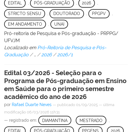
EDITAL
,
PÓS-GRADUAÇÃO
,
2026
,
STRICTO SENSU
,
DOUTORADO
,
PPGPV
,
EM ANDAMENTO
,
UNAÍ
Pró-reitoria de Pesquisa e Pós-graduação - PRPPG/
UFVJM
Localizado em
Pró-Reitoria de Pesquisa e Pós-
Graduação
/
…
/
2026
/
2026/1
Edital 03/2026 - Seleção para o
Programa de Pós-graduação em Ensino
em Saúde para o primeiro semestre
acadêmico do ano de 2026
por
Rafael Duarte Neves
—
publicado
01/09/2025
—
última
modificação
06/03/2026 11h31
— registrado em:
DIAMANTINA
,
MESTRADO
,
EDITAL
,
PÓS-GRADUAÇÃO
,
PPGENS
,
2026
,