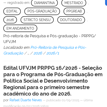
— registrado em:
DIAMANTINA
,
MESTRADO
,
EDITAL
,
PÓS-GRADUAÇÃO
,
PPGREAB
,
2026
,
STRICTO SENSU
,
DOUTORADO
,
EM ANDAMENTO
Pró-reitoria de Pesquisa e Pós-graduação - PRPPG/
UFVJM
Localizado em
Pró-Reitoria de Pesquisa e Pós-
Graduação
/
…
/
2026
/
2026/1
Edital UFVJM PRPPG 16/2026 - Seleção
para o Programa de Pós-Graduação em
Política Social e Desenvolvimento
Regional para o primeiro semestre
acadêmico do ano de 2026.
por
Rafael Duarte Neves
—
publicado
01/09/2025
—
última
modificação
05/02/2026 10h15