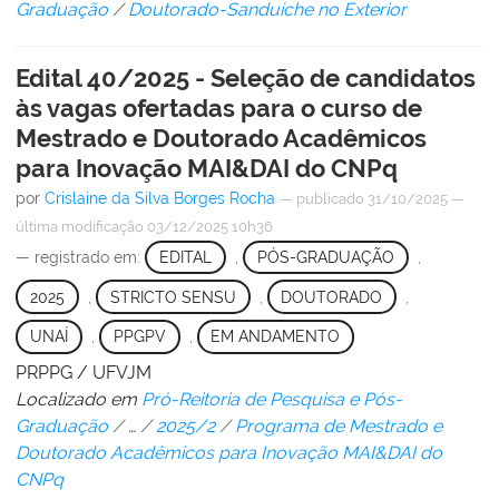
Graduação
/
Doutorado-Sanduíche no Exterior
Edital 40/2025 - Seleção de candidatos
às vagas ofertadas para o curso de
Mestrado e Doutorado Acadêmicos
para Inovação MAI&DAI do CNPq
por
Crislaine da Silva Borges Rocha
—
publicado
31/10/2025
—
última modificação
03/12/2025 10h36
— registrado em:
EDITAL
,
PÓS-GRADUAÇÃO
,
2025
,
STRICTO SENSU
,
DOUTORADO
,
UNAÍ
,
PPGPV
,
EM ANDAMENTO
PRPPG / UFVJM
Localizado em
Pró-Reitoria de Pesquisa e Pós-
Graduação
/
…
/
2025/2
/
Programa de Mestrado e
Doutorado Acadêmicos para Inovação MAI&DAI do
CNPq