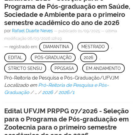
Programa de Pós-graduação em Saúde,
Sociedade e Ambiente para o primeiro
semestre acadêmico do ano de 2026
por
Rafael Duarte Neves
—
publicado
01/09/2025
—
última
modificação
06/03/2026 12h19
— registrado em:
DIAMANTINA
,
MESTRADO
,
EDITAL
,
PÓS-GRADUAÇÃO
,
2026
,
STRICTO SENSU
,
PPGSASA
,
EM ANDAMENTO
Pró-Reitoria de Pesquisa e Pós-Graduação/UFVJM
Localizado em
Pró-Reitoria de Pesquisa e Pós-
Graduação
/
…
/
2026
/
2026/1
Edital UFVJM PRPPG 07/2026 - Seleção
para o Programa de Pós-graduação em
Zootecnia para o primeiro semestre