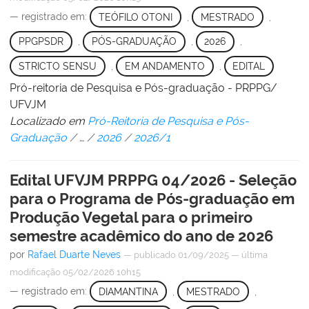
— registrado em:
TEÓFILO OTONI
,
MESTRADO
,
PPGPSDR
,
PÓS-GRADUAÇÃO
,
2026
,
STRICTO SENSU
,
EM ANDAMENTO
,
EDITAL
Pró-reitoria de Pesquisa e Pós-graduação - PRPPG/
UFVJM
Localizado em
Pró-Reitoria de Pesquisa e Pós-
Graduação
/
…
/
2026
/
2026/1
Edital UFVJM PRPPG 04/2026 - Seleção
para o Programa de Pós-graduação em
Produção Vegetal para o primeiro
semestre acadêmico do ano de 2026
por
Rafael Duarte Neves
—
publicado
01/09/2025
—
última
modificação
05/02/2026 10h15
— registrado em:
DIAMANTINA
,
MESTRADO
,