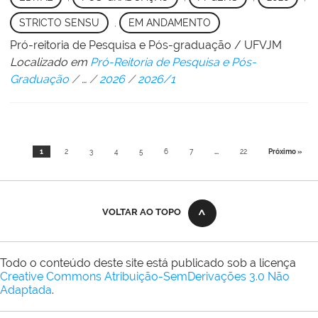
STRICTO SENSU
,
EM ANDAMENTO
Pró-reitoria de Pesquisa e Pós-graduação / UFVJM
Localizado em
Pró-Reitoria de Pesquisa e Pós-
Graduação
/
…
/
2026
/
2026/1
1
2
3
4
5
6
7
...
22
Próximo »
VOLTAR AO TOPO
Todo o conteúdo deste site está publicado sob a licença
Creative Commons Atribuição-SemDerivações 3.0 Não
Adaptada
.