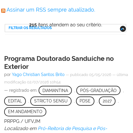
Assinar um RSS sempre atualizado.
215
itens atendem ao seu critério.
FILTRAR OS RESULTADOS
Programa Doutorado Sanduíche no
Exterior
por
Yago Christian Santos Brito
—
publicado
05/05/2026
—
última
modificação
02/07/2026 10h54
— registrado em:
DIAMANTINA
,
PÓS-GRADUAÇÃO
,
EDITAL
,
STRICTO SENSU
,
PDSE
,
2027
,
EM ANDAMENTO
PRPPG / UFVJM
Localizado em
Pró-Reitoria de Pesquisa e Pós-