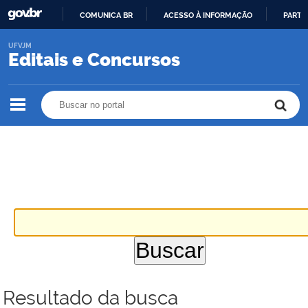
COMUNICA BR
ACESSO À INFORMAÇÃO
PARTI
IR
UFVJM
PARA
Editais e Concursos
O
CONTEÚDO
Buscar no portal
Buscar no portal
Resultado da busca