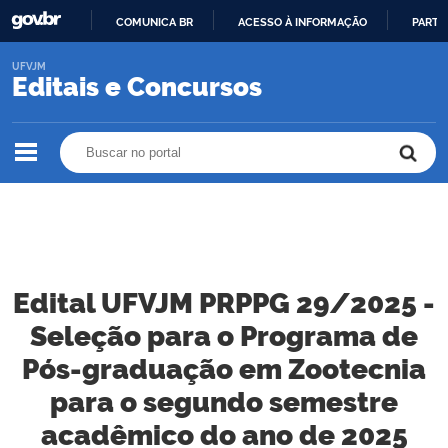
COMUNICA BR
ACESSO À INFORMAÇÃO
PARTI
IR
UFVJM
PARA
Editais e Concursos
O
CONTEÚDO
Buscar no portal
Buscar no portal
Edital UFVJM PRPPG 29/2025 -
Seleção para o Programa de
Pós-graduação em Zootecnia
para o segundo semestre
acadêmico do ano de 2025