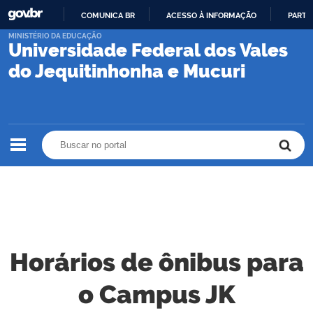
COMUNICA BR
ACESSO À INFORMAÇÃO
PARTI
IR
MINISTÉRIO DA EDUCAÇÃO
Universidade Federal dos Vales
PARA
O
do Jequitinhonha e Mucuri
CONTEÚDO
Buscar no portal
Buscar no portal
Horários de ônibus para
o Campus JK