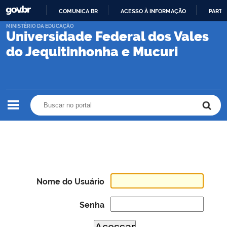
COMUNICA BR
ACESSO À INFORMAÇÃO
PARTI
IR
MINISTÉRIO DA EDUCAÇÃO
Universidade Federal dos Vales
PARA
O
do Jequitinhonha e Mucuri
CONTEÚDO
Buscar no portal
Buscar no portal
Nome do Usuário
Senha