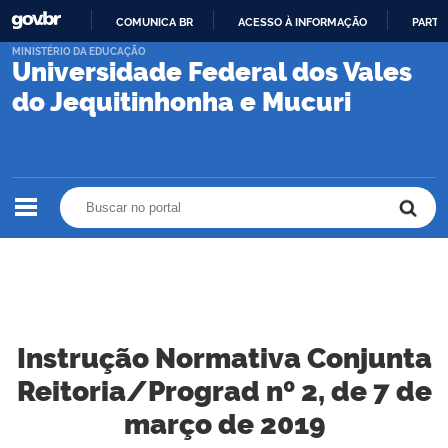
COMUNICA BR
ACESSO À INFORMAÇÃO
PARTI
IR
MINISTÉRIO DA EDUCAÇÃO
Universidade Federal dos Vales
PARA
O
do Jequitinhonha e Mucuri
CONTEÚDO
Buscar no portal
Buscar no portal
Instrução Normativa Conjunta
Reitoria/Prograd nº 2, de 7 de
março de 2019