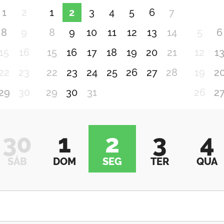
1
2
1
2
3
4
5
6
7
8
9
8
9
10
11
12
13
14
5
6
15
16
15
16
17
18
19
20
21
12
1
22
23
22
23
24
25
26
27
28
19
2
29
30
29
30
31
26
2
30
1
2
3
4
SÁB
DOM
SEG
TER
QUA