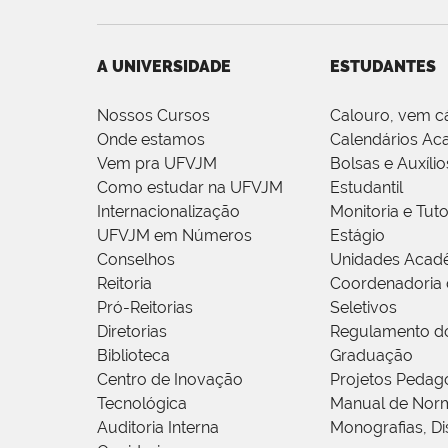
A UNIVERSIDADE
ESTUDANTES
Nossos Cursos
Calouro, vem c
Onde estamos
Calendários Ac
Vem pra UFVJM
Bolsas e Auxílio
Como estudar na UFVJM
Estudantil
Internacionalização
Monitoria e Tuto
UFVJM em Números
Estágio
Conselhos
Unidades Acad
Reitoria
Coordenadoria 
Pró-Reitorias
Seletivos
Diretorias
Regulamento d
Biblioteca
Graduação
Centro de Inovação
Projetos Pedag
Tecnológica
Manual de Norm
Auditoria Interna
Monografias, Di