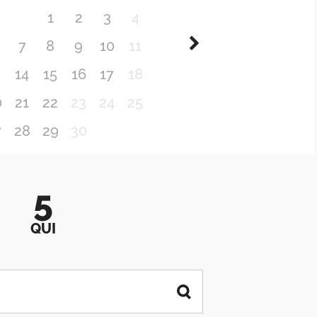
1
2
3
4
7
8
9
10
11
3
14
15
16
17
18
0
21
22
23
24
25
7
28
29
30
5
QUI