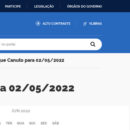
PARTICIPE
LEGISLAÇÃO
ÓRGÃOS DO GOVERNO
ALTO CONTRASTE
VLIBRAS
r no portal
r no portal
que Canuto para 02/05/2022
ra 02/05/2022
JUN
2022
G
TER
QUA
QUI
SEX
SÁB