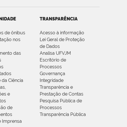
NIDADE
TRANSPARÊNCIA
os de ônibus
Acesso à informação
tação nos
Lei Geral de Proteção
de Dados
mento das
Analisa UFVJM
s
Escritório de
os
Processos
tados
Governança
 da Ciência
Integridade
as,
Transparência e
ões e
Prestação de Contas
tos
Pesquisa Pública de
ção de
Processos
entos
Transparência Pública
e Imprensa