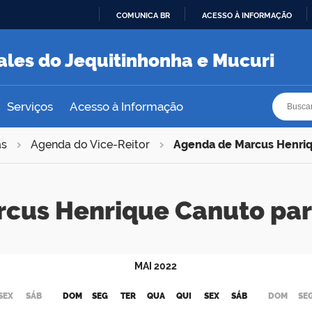
COMUNICA BR
ACESSO À INFORMAÇÃO
IR
PARA
ales do Jequitinhonha e Mucuri
O
CONTEÚDO
Busca
Busca
Serviços
Acesso à Informação
as
Agenda do Vice-Reitor
Agenda de Marcus Henri
rcus Henrique Canuto pa
MAI
2022
SEX
SÁB
DOM
SEG
TER
QUA
QUI
SEX
SÁB
DOM
SE