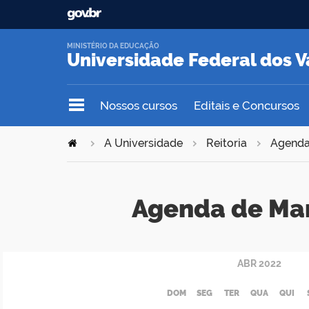
MINISTÉRIO DA EDUCAÇÃO
Universidade Federal dos V
Nossos cursos
Editais e Concursos
A Universidade
Reitoria
Agend
Agenda de Ma
ABR
2022
DOM
SEG
TER
QUA
QUI