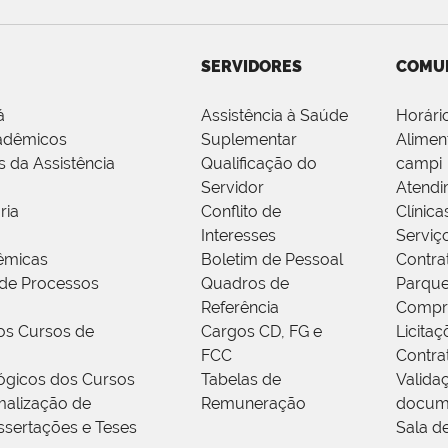
SERVIDORES
COMU
á
Assistência à Saúde
Horári
adêmicos
Suplementar
Alimen
s da Assistência
Qualificação do
campi
Servidor
Atendi
ria
Conflito de
Clínica
Interesses
Serviç
êmicas
Boletim de Pessoal
Contra
de Processos
Quadros de
Parque
Referência
Compr
os Cursos de
Cargos CD, FG e
Licitaç
FCC
Contra
ógicos dos Cursos
Tabelas de
Valida
alização de
Remuneração
docum
ssertações e Teses
Sala d