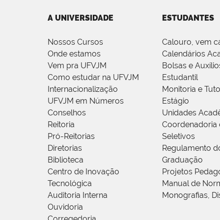
A UNIVERSIDADE
ESTUDANTES
Nossos Cursos
Calouro, vem c
Onde estamos
Calendários Ac
Vem pra UFVJM
Bolsas e Auxílio
Como estudar na UFVJM
Estudantil
Internacionalização
Monitoria e Tuto
UFVJM em Números
Estágio
Conselhos
Unidades Acad
Reitoria
Coordenadoria 
Pró-Reitorias
Seletivos
Diretorias
Regulamento d
Biblioteca
Graduação
Centro de Inovação
Projetos Pedag
Tecnológica
Manual de Norm
Auditoria Interna
Monografias, Di
Ouvidoria
Corregedoria