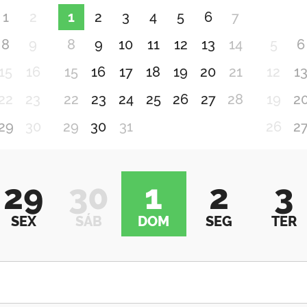
1
2
1
2
3
4
5
6
7
8
9
8
9
10
11
12
13
14
5
6
15
16
15
16
17
18
19
20
21
12
1
22
23
22
23
24
25
26
27
28
19
2
29
30
29
30
31
26
2
29
30
1
2
3
SEX
SÁB
DOM
SEG
TER