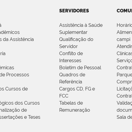
SERVIDORES
COMU
á
Assistência à Saúde
Horári
adêmicos
Suplementar
Alimen
s da Assistência
Qualificação do
campi
Servidor
Atendi
ria
Conflito de
Clínica
Interesses
Serviç
êmicas
Boletim de Pessoal
Contra
de Processos
Quadros de
Parque
Referência
Compr
os Cursos de
Cargos CD, FG e
Licitaç
FCC
Contra
ógicos dos Cursos
Tabelas de
Valida
alização de
Remuneração
docum
ssertações e Teses
Sala d