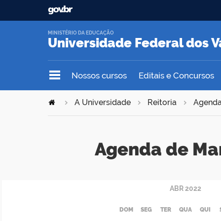
MINISTÉRIO DA EDUCAÇÃO
Universidade Federal dos V
Nossos cursos
Editais e Concursos
A Universidade
Reitoria
Agend
Agenda de Ma
ABR
2022
DOM
SEG
TER
QUA
QUI