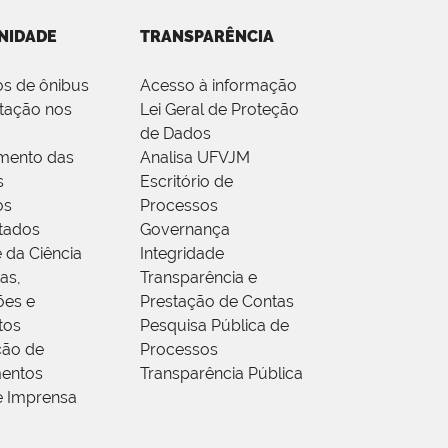
NIDADE
TRANSPARÊNCIA
os de ônibus
Acesso à informação
tação nos
Lei Geral de Proteção
de Dados
mento das
Analisa UFVJM
s
Escritório de
os
Processos
tados
Governança
 da Ciência
Integridade
as,
Transparência e
ões e
Prestação de Contas
tos
Pesquisa Pública de
ção de
Processos
entos
Transparência Pública
e Imprensa