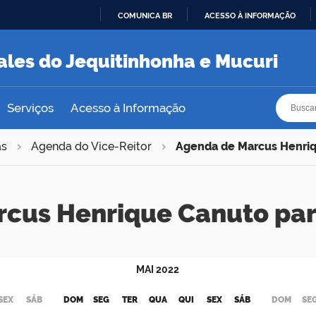
COMUNICA BR
ACESSO À INFORMAÇÃO
IR
PARA
ales do Jequitinhonha e Mucuri
O
CONTEÚDO
Busca
Busca
Serviços
Acesso à Informação
as
Agenda do Vice-Reitor
Agenda de Marcus Henri
rcus Henrique Canuto pa
MAI
2022
SEX
SÁB
DOM
SEG
TER
QUA
QUI
SEX
SÁB
DOM
SE