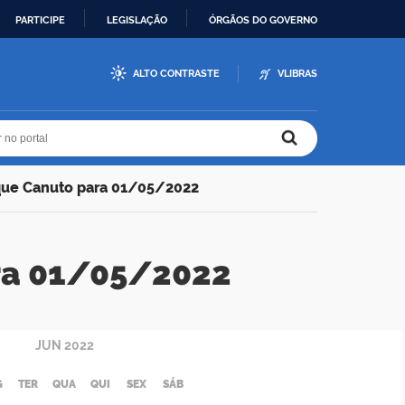
PARTICIPE
LEGISLAÇÃO
ÓRGÃOS DO GOVERNO
ALTO CONTRASTE
VLIBRAS
r no portal
r no portal
que Canuto para 01/05/2022
ra 01/05/2022
JUN
2022
G
TER
QUA
QUI
SEX
SÁB