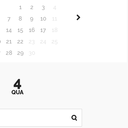
1
2
3
4
7
8
9
10
11
3
14
15
16
17
18
0
21
22
23
24
25
7
28
29
30
4
QUA