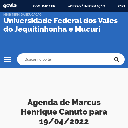
COMUNICA BR
ACESSO À INFORMAÇÃO
PARTI
IR
MINISTÉRIO DA EDUCAÇÃO
Universidade Federal dos Vales
PARA
O
do Jequitinhonha e Mucuri
CONTEÚDO
Buscar no portal
Buscar no portal
Agenda de Marcus
Henrique Canuto para
19/04/2022