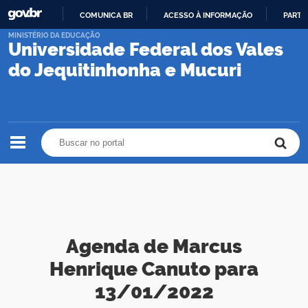
COMUNICA BR
ACESSO À INFORMAÇÃO
PARTI
IR
MINISTÉRIO DA EDUCAÇÃO
Universidade Federal dos Vales
PARA
O
do Jequitinhonha e Mucuri
CONTEÚDO
Buscar no portal
Buscar no portal
Agenda de Marcus
Henrique Canuto para
13/01/2022