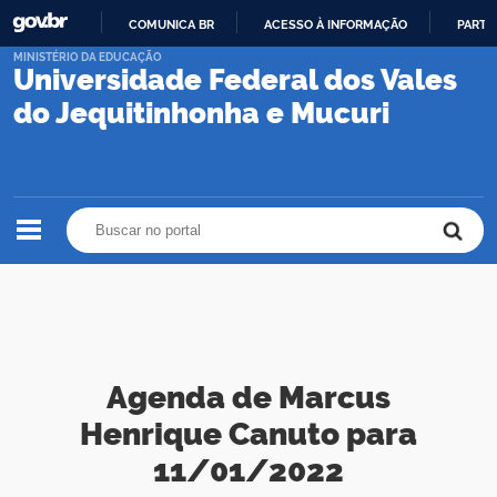
COMUNICA BR
ACESSO À INFORMAÇÃO
PARTI
IR
MINISTÉRIO DA EDUCAÇÃO
Universidade Federal dos Vales
PARA
O
do Jequitinhonha e Mucuri
CONTEÚDO
Buscar no portal
Buscar no portal
Agenda de Marcus
Henrique Canuto para
11/01/2022