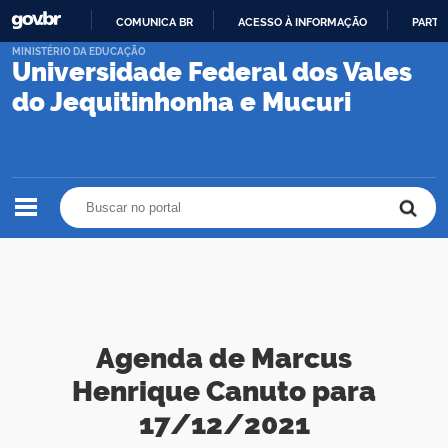
COMUNICA BR
ACESSO À INFORMAÇÃO
PARTI
IR
MINISTÉRIO DA EDUCAÇÃO
Universidade Federal dos Vales
PARA
O
do Jequitinhonha e Mucuri
CONTEÚDO
Buscar no portal
Buscar no portal
Agenda de Marcus
Henrique Canuto para
17/12/2021