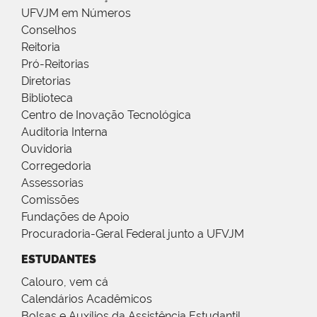
UFVJM em Números
Conselhos
Reitoria
Pró-Reitorias
Diretorias
Biblioteca
Centro de Inovação Tecnológica
Auditoria Interna
Ouvidoria
Corregedoria
Assessorias
Comissões
Fundações de Apoio
Procuradoria-Geral Federal junto a UFVJM
ESTUDANTES
Calouro, vem cá
Calendários Acadêmicos
Bolsas e Auxílios da Assistência Estudantil