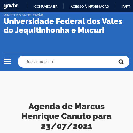
COMUNICA BR
ACESSO À INFORMAÇÃO
PARTI
IR
MINISTÉRIO DA EDUCAÇÃO
Universidade Federal dos Vales
PARA
O
do Jequitinhonha e Mucuri
CONTEÚDO
Buscar no portal
Buscar no portal
Agenda de Marcus
Henrique Canuto para
23/07/2021