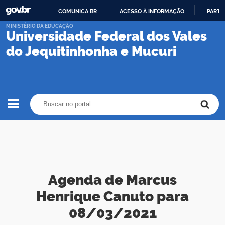
COMUNICA BR
ACESSO À INFORMAÇÃO
PARTI
IR
MINISTÉRIO DA EDUCAÇÃO
Universidade Federal dos Vales
PARA
O
do Jequitinhonha e Mucuri
CONTEÚDO
Buscar no portal
Buscar no portal
Agenda de Marcus
Henrique Canuto para
08/03/2021