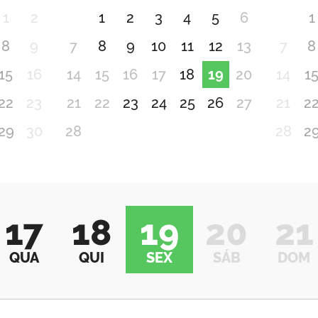
1
2
1
2
3
4
5
6
1
8
9
7
8
9
10
11
12
13
7
8
15
16
14
15
16
17
18
19
20
14
1
22
23
21
22
23
24
25
26
27
21
2
29
30
28
28
2
17
18
19
20
21
QUA
QUI
SEX
SÁB
DOM