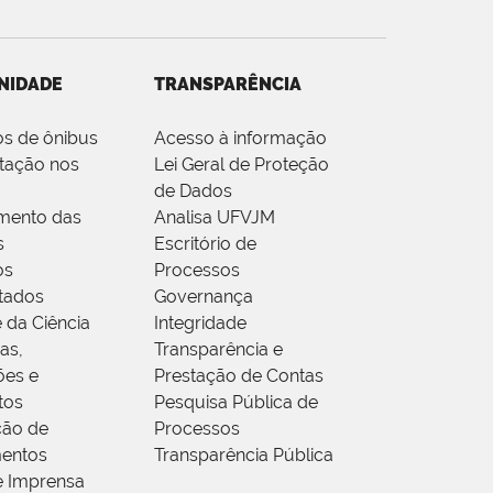
NIDADE
TRANSPARÊNCIA
os de ônibus
Acesso à informação
tação nos
Lei Geral de Proteção
de Dados
mento das
Analisa UFVJM
s
Escritório de
os
Processos
tados
Governança
 da Ciência
Integridade
as,
Transparência e
ões e
Prestação de Contas
tos
Pesquisa Pública de
ção de
Processos
entos
Transparência Pública
e Imprensa