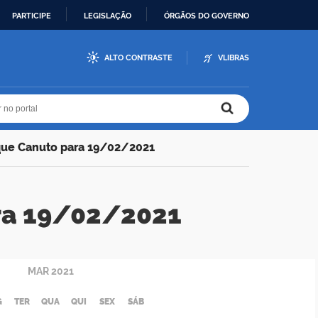
PARTICIPE
LEGISLAÇÃO
ÓRGÃOS DO GOVERNO
ALTO CONTRASTE
VLIBRAS
r no portal
r no portal
que Canuto para 19/02/2021
ra 19/02/2021
MAR
2021
G
TER
QUA
QUI
SEX
SÁB