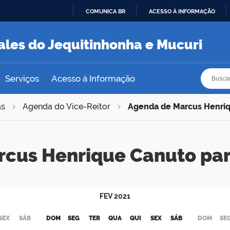
COMUNICA BR
ACESSO À INFORMAÇÃO
IR
PARA
ales do Jequitinhonha e Mucuri
O
CONTEÚDO
Busca
Busca
Serviços
Acesso à Informação
as
Agenda do Vice-Reitor
Agenda de Marcus Henri
rcus Henrique Canuto pa
FEV
2021
SEX
SÁB
DOM
SEG
TER
QUA
QUI
SEX
SÁB
DOM
SE