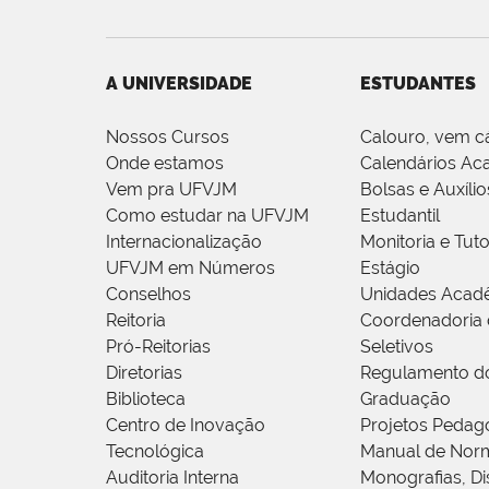
A UNIVERSIDADE
ESTUDANTES
Nossos Cursos
Calouro, vem c
Onde estamos
Calendários Ac
Vem pra UFVJM
Bolsas e Auxílio
Como estudar na UFVJM
Estudantil
Internacionalização
Monitoria e Tuto
UFVJM em Números
Estágio
Conselhos
Unidades Acad
Reitoria
Coordenadoria 
Pró-Reitorias
Seletivos
Diretorias
Regulamento d
Biblioteca
Graduação
Centro de Inovação
Projetos Pedag
Tecnológica
Manual de Norm
Auditoria Interna
Monografias, Di