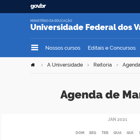
MINISTÉRIO DA EDUCAÇÃO
Universidade Federal dos V
Nossos cursos
Editais e Concursos
A Universidade
Reitoria
Agend
Agenda de Ma
JAN
2021
DOM
SEG
TER
QUA
QUI