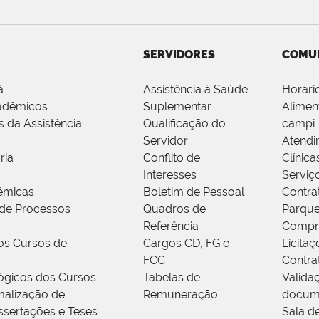
SERVIDORES
COMU
á
Assistência à Saúde
Horári
adêmicos
Suplementar
Alimen
s da Assistência
Qualificação do
campi
Servidor
Atendi
ria
Conflito de
Clínica
Interesses
Serviç
êmicas
Boletim de Pessoal
Contra
de Processos
Quadros de
Parque
Referência
Compr
os Cursos de
Cargos CD, FG e
Licitaç
FCC
Contra
ógicos dos Cursos
Tabelas de
Valida
alização de
Remuneração
docum
ssertações e Teses
Sala d