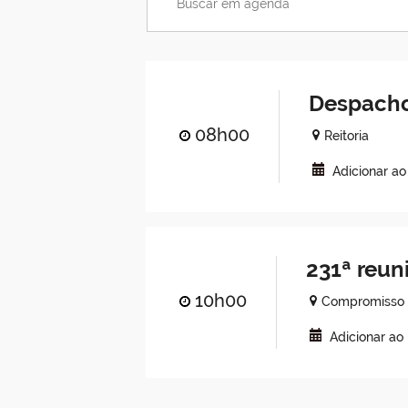
Despacho
08h00
Reitoria
Adicionar a
231ª reun
10h00
Compromisso 
Adicionar ao