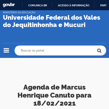
COMUNICA BR
ACESSO À INFORMAÇÃO
PARTI
IR
MINISTÉRIO DA EDUCAÇÃO
Universidade Federal dos Vales
PARA
O
do Jequitinhonha e Mucuri
CONTEÚDO
Buscar no portal
Buscar no portal
Agenda de Marcus
Henrique Canuto para
18/02/2021