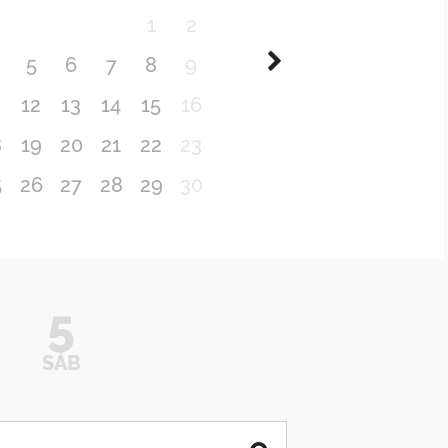
1
2
5
6
7
8
9
1
12
13
14
15
16
8
19
20
21
22
23
5
26
27
28
29
30
5
SÁB