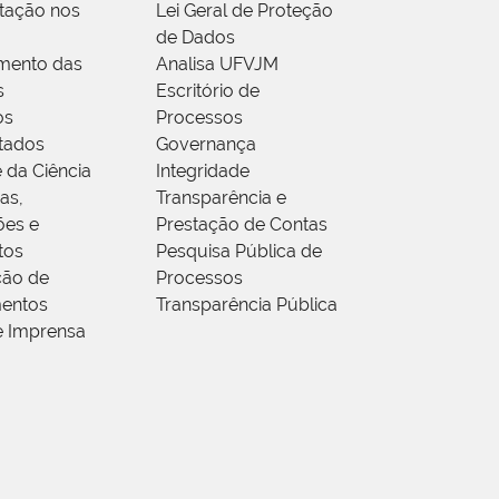
tação nos
Lei Geral de Proteção
de Dados
mento das
Analisa UFVJM
s
Escritório de
os
Processos
tados
Governança
 da Ciência
Integridade
as,
Transparência e
ões e
Prestação de Contas
tos
Pesquisa Pública de
ção de
Processos
entos
Transparência Pública
e Imprensa