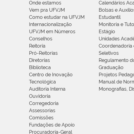
Onde estamos
Calendários Ac
Vem pra UFVJM
Bolsas e Auxílio
Como estudar na UFVJM
Estudantil
Internacionalização
Monitoria e Tuto
UFVJM em Números
Estágio
Conselhos
Unidades Acad
Reitoria
Coordenadoria 
Pró-Reitorias
Seletivos
Diretorias
Regulamento d
Biblioteca
Graduação
Centro de Inovação
Projetos Pedag
Tecnológica
Manual de Norm
Auditoria Interna
Monografias, Di
Ouvidoria
Corregedoria
Assessorias
Comissões
Fundações de Apoio
Procuradoria-Geral