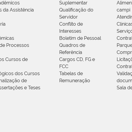
adêmicos
Suplementar
Alimen
s da Assistência
Qualificação do
campi
Servidor
Atendi
ria
Conflito de
Clínica
Interesses
Serviç
êmicas
Boletim de Pessoal
Contra
de Processos
Quadros de
Parque
Referência
Compr
os Cursos de
Cargos CD, FG e
Licitaç
FCC
Contra
ógicos dos Cursos
Tabelas de
Valida
alização de
Remuneração
docum
ssertações e Teses
Sala d