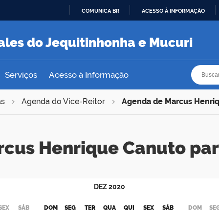
COMUNICA BR
ACESSO À INFORMAÇÃO
IR
PARA
ales do Jequitinhonha e Mucuri
O
CONTEÚDO
Busca
Busca
Serviços
Acesso à Informação
as
Agenda do Vice-Reitor
Agenda de Marcus Henri
rcus Henrique Canuto pa
DEZ
2020
SEX
SÁB
DOM
SEG
TER
QUA
QUI
SEX
SÁB
DOM
SE