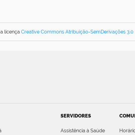
a licença
Creative Commons Atribuição-SemDerivações 3.0
SERVIDORES
COMU
á
Assistência à Saúde
Horári