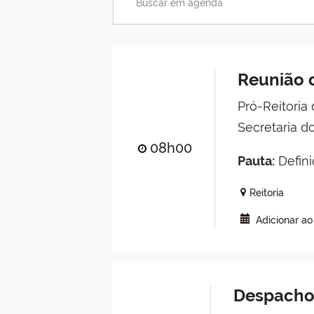
Reunião 
Pró-Reitori
Secretaria d
08h00
Pauta:
Defini
Reitoria
Adicionar a
Despachos