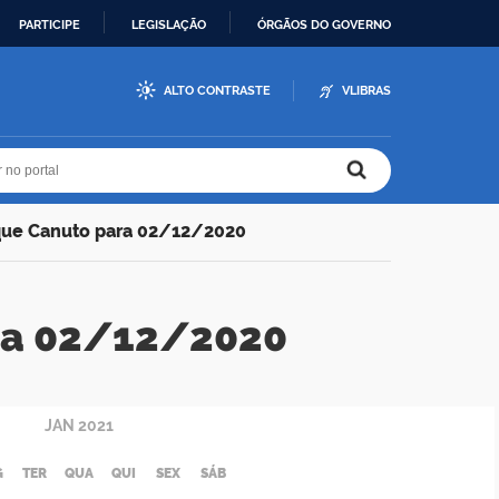
PARTICIPE
LEGISLAÇÃO
ÓRGÃOS DO GOVERNO
ALTO CONTRASTE
VLIBRAS
r no portal
r no portal
que Canuto para 02/12/2020
ra 02/12/2020
JAN
2021
G
TER
QUA
QUI
SEX
SÁB