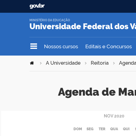
MINISTÉRIO DA EDUCAÇÃO
Universidade Federal dos V
Nossos cursos
Editais e Concursos
A Universidade
Reitoria
Agend
Agenda de Ma
NOV
2020
DOM
SEG
TER
QUA
QUI