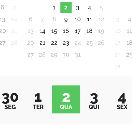
6
7
1
2
3
4
5
13
14
6
7
8
9
10
11
12
3
4
20
21
13
14
15
16
17
18
19
10
1
27
28
20
21
22
23
24
25
26
17
1
27
28
29
30
31
24
2
31
30
1
2
3
4
SEG
TER
QUA
QUI
SEX