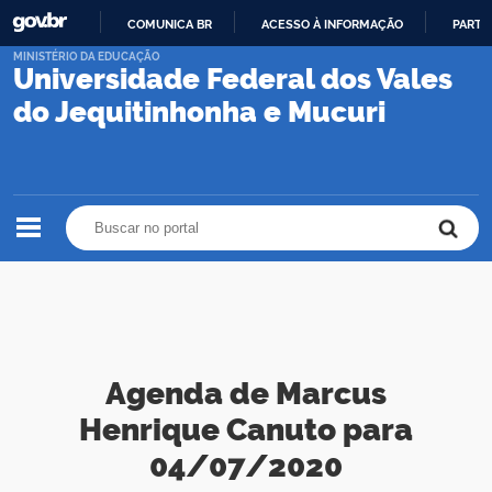
COMUNICA BR
ACESSO À INFORMAÇÃO
PARTI
IR
MINISTÉRIO DA EDUCAÇÃO
Universidade Federal dos Vales
PARA
O
do Jequitinhonha e Mucuri
CONTEÚDO
Buscar no portal
Buscar no portal
Agenda de Marcus
Henrique Canuto para
04/07/2020