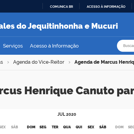
COMUNICA BR
ACESSO À INFORMAÇÃO
IR
PARA
ales do Jequitinhonha e Mucuri
O
CONTEÚDO
Busca
Busca
Serviços
Acesso à Informação
as
Agenda do Vice-Reitor
Agenda de Marcus Henri
rcus Henrique Canuto pa
JUL
2020
SEX
SÁB
DOM
SEG
TER
QUA
QUI
SEX
SÁB
DOM
SE