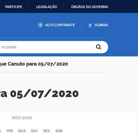
PARTICIPE
LEGISLAÇÃO
ÓRGÃOS DO GOVERNO
ALTO CONTRASTE
VLIBRAS
r no portal
r no portal
que Canuto para 05/07/2020
ra 05/07/2020
AGO
2020
G
TER
QUA
QUI
SEX
SÁB