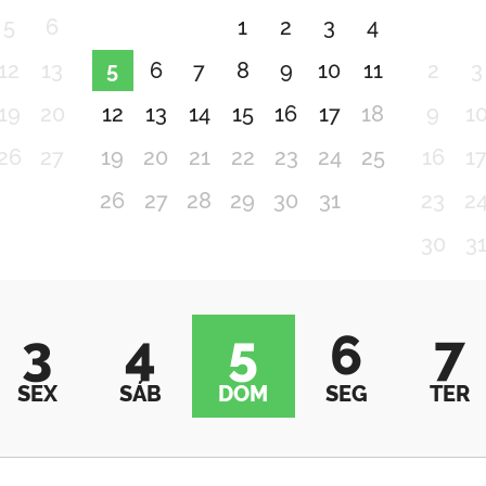
5
6
1
2
3
4
12
13
5
6
7
8
9
10
11
2
3
19
20
12
13
14
15
16
17
18
9
1
26
27
19
20
21
22
23
24
25
16
1
26
27
28
29
30
31
23
2
30
3
3
4
5
6
7
SEX
SÁB
DOM
SEG
TER