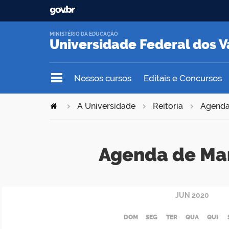
MINISTÉRIO DA EDUCAÇÃO
Universidade Federal dos V
Nossos cursos
Editais e Concursos
A Universidade
Reitoria
Agend
Agenda de Ma
JUN
2020
DOM
SEG
TER
QUA
QUI