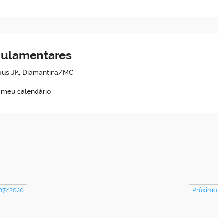
egulamentares
mpus JK, Diamantina/MG
o meu calendário
/07/2020
Próximo