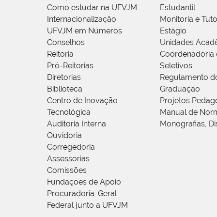
Como estudar na UFVJM
Estudantil
Internacionalização
Monitoria e Tuto
UFVJM em Números
Estágio
Conselhos
Unidades Acad
Reitoria
Coordenadoria 
Pró-Reitorias
Seletivos
Diretorias
Regulamento d
Biblioteca
Graduação
Centro de Inovação
Projetos Pedag
Tecnológica
Manual de Norm
Auditoria Interna
Monografias, Di
Ouvidoria
Corregedoria
Assessorias
Comissões
Fundações de Apoio
Procuradoria-Geral
Federal junto a UFVJM