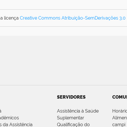
a licença
Creative Commons Atribuição-SemDerivações 3.0
SERVIDORES
COMU
á
Assistência à Saúde
Horári
adêmicos
Suplementar
Alimen
s da Assistência
Qualificação do
campi