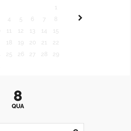
1
4
5
6
7
8
0
11
12
13
14
15
7
18
19
20
21
22
4
25
26
27
28
29
1
8
QUA