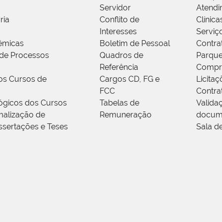
Servidor
Atendi
ria
Conflito de
Clínica
Interesses
Serviç
êmicas
Boletim de Pessoal
Contra
de Processos
Quadros de
Parque
Referência
Compr
os Cursos de
Cargos CD, FG e
Licitaç
FCC
Contra
ógicos dos Cursos
Tabelas de
Valida
alização de
Remuneração
docum
ssertações e Teses
Sala d