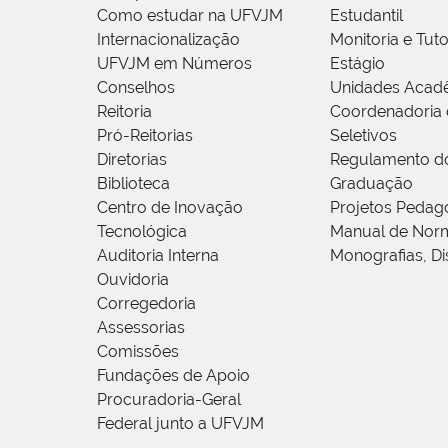
Como estudar na UFVJM
Estudantil
Internacionalização
Monitoria e Tuto
UFVJM em Números
Estágio
Conselhos
Unidades Acad
Reitoria
Coordenadoria 
Pró-Reitorias
Seletivos
Diretorias
Regulamento d
Biblioteca
Graduação
Centro de Inovação
Projetos Pedag
Tecnológica
Manual de Norm
Auditoria Interna
Monografias, Di
Ouvidoria
Corregedoria
Assessorias
Comissões
Fundações de Apoio
Procuradoria-Geral
Federal junto a UFVJM