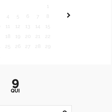
1
4
5
6
7
8
0
11
12
13
14
15
7
18
19
20
21
22
4
25
26
27
28
29
1
9
QUI