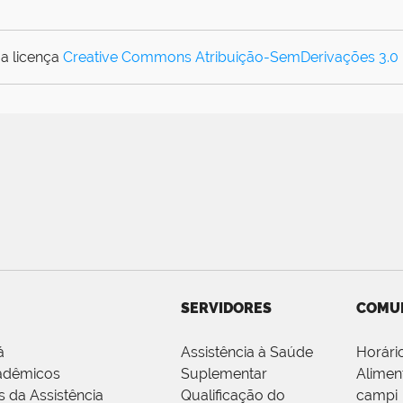
a licença
Creative Commons Atribuição-SemDerivações 3.0
SERVIDORES
COMU
á
Assistência à Saúde
Horári
adêmicos
Suplementar
Alimen
s da Assistência
Qualificação do
campi