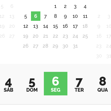
5
6
1
2
3
4
12
13
5
6
7
8
9
10
11
2
3
19
20
12
13
14
15
16
17
18
9
1
26
27
19
20
21
22
23
24
25
16
1
26
27
28
29
30
31
23
2
30
3
4
5
6
7
8
SÁB
DOM
SEG
TER
QUA