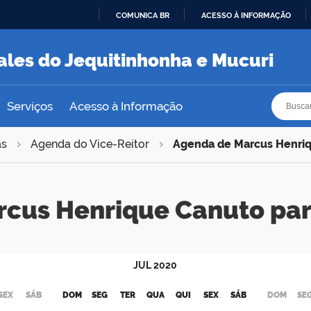
COMUNICA BR
ACESSO À INFORMAÇÃO
IR
PARA
ales do Jequitinhonha e Mucuri
O
CONTEÚDO
Busca
Busca
Serviços
Acesso à Informação
as
Agenda do Vice-Reitor
Agenda de Marcus Henri
rcus Henrique Canuto pa
JUL
2020
SEX
SÁB
DOM
SEG
TER
QUA
QUI
SEX
SÁB
DOM
SE