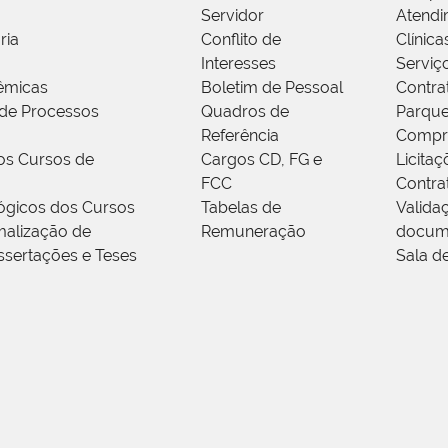
Servidor
Atendi
ria
Conflito de
Clínica
Interesses
Serviç
êmicas
Boletim de Pessoal
Contra
de Processos
Quadros de
Parque
Referência
Compr
os Cursos de
Cargos CD, FG e
Licitaç
FCC
Contra
ógicos dos Cursos
Tabelas de
Valida
alização de
Remuneração
docum
ssertações e Teses
Sala d