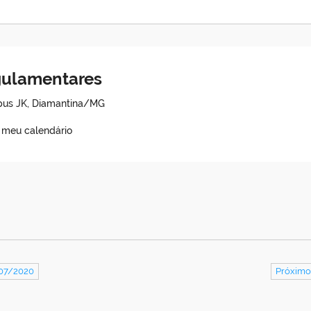
egulamentares
mpus JK, Diamantina/MG
o meu calendário
/07/2020
Próximo