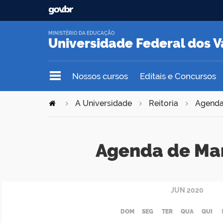
MINISTÉRIO DA EDUCAÇÃO
Universidade Federal dos V
Nossos cursos
Editais e Concursos
A Universidade
Reitoria
Agend
Agenda de Ma
JUN
2020
DOM
SEG
TER
QUA
QUI