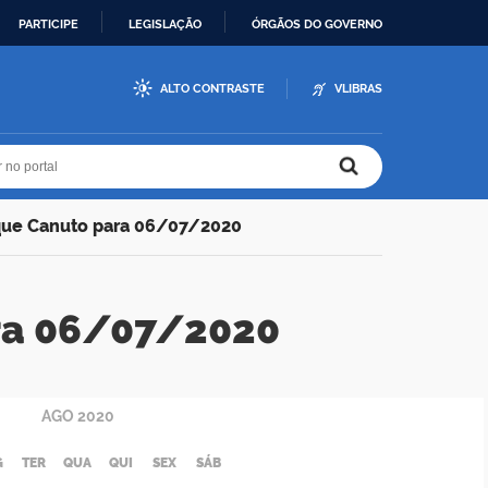
PARTICIPE
LEGISLAÇÃO
ÓRGÃOS DO GOVERNO
ALTO CONTRASTE
VLIBRAS
r no portal
r no portal
que Canuto para 06/07/2020
ra 06/07/2020
AGO
2020
G
TER
QUA
QUI
SEX
SÁB