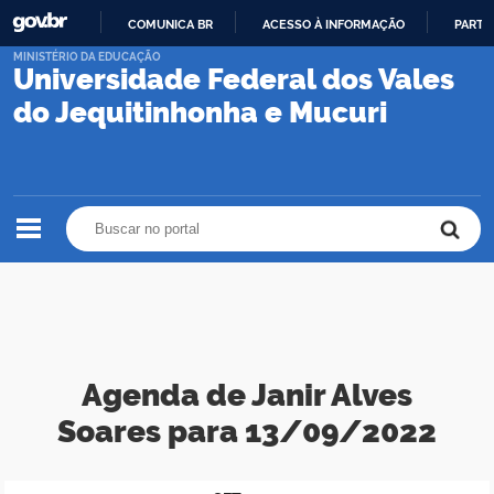
COMUNICA BR
ACESSO À INFORMAÇÃO
PARTI
IR
MINISTÉRIO DA EDUCAÇÃO
Universidade Federal dos Vales
PARA
O
do Jequitinhonha e Mucuri
CONTEÚDO
Buscar no portal
Buscar no portal
Agenda de Janir Alves
Soares para 13/09/2022