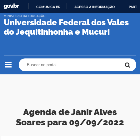
COMUNICA BR
ACESSO À INFORMAÇÃO
PARTI
IR
MINISTÉRIO DA EDUCAÇÃO
Universidade Federal dos Vales
PARA
O
do Jequitinhonha e Mucuri
CONTEÚDO
Buscar no portal
Buscar no portal
Agenda de Janir Alves
Soares para 09/09/2022