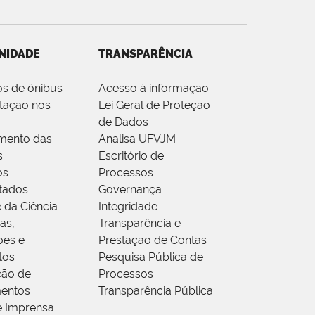
NIDADE
TRANSPARÊNCIA
os de ônibus
Acesso à informação
tação nos
Lei Geral de Proteção
de Dados
mento das
Analisa UFVJM
s
Escritório de
os
Processos
tados
Governança
 da Ciência
Integridade
as,
Transparência e
ões e
Prestação de Contas
tos
Pesquisa Pública de
ção de
Processos
entos
Transparência Pública
e Imprensa