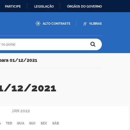
PARTICIPE
LEGISLAÇÃO
ÓRGÃOS DO GOVERNO
ALTO CONTRASTE
VLIBRAS
r no portal
r no portal
 para 01/12/2021
 01/12/2021
JAN
2022
G
TER
QUA
QUI
SEX
SÁB