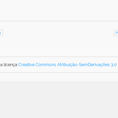
1
P
a licença
Creative Commons Atribuição-SemDerivações 3.0