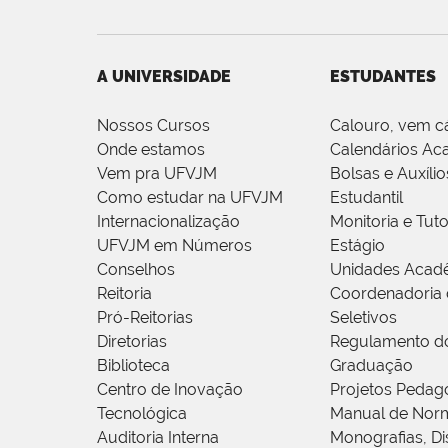
A UNIVERSIDADE
ESTUDANTES
Nossos Cursos
Calouro, vem c
Onde estamos
Calendários Ac
Vem pra UFVJM
Bolsas e Auxílio
Como estudar na UFVJM
Estudantil
Internacionalização
Monitoria e Tuto
UFVJM em Números
Estágio
Conselhos
Unidades Acad
Reitoria
Coordenadoria 
Pró-Reitorias
Seletivos
Diretorias
Regulamento d
Biblioteca
Graduação
Centro de Inovação
Projetos Pedag
Tecnológica
Manual de Norm
Auditoria Interna
Monografias, Di