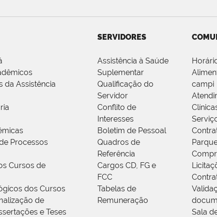
SERVIDORES
COMU
á
Assistência à Saúde
Horári
adêmicos
Suplementar
Alimen
s da Assistência
Qualificação do
campi
Servidor
Atendi
ria
Conflito de
Clínica
Interesses
Serviç
êmicas
Boletim de Pessoal
Contra
de Processos
Quadros de
Parque
Referência
Compr
os Cursos de
Cargos CD, FG e
Licitaç
FCC
Contra
ógicos dos Cursos
Tabelas de
Valida
alização de
Remuneração
docum
ssertações e Teses
Sala d