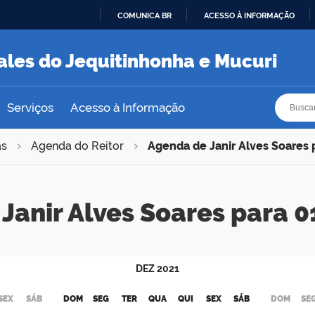
COMUNICA BR
ACESSO À INFORMAÇÃO
IR
PARA
ales do Jequitinhonha e Mucuri
O
CONTEÚDO
Busca
Busca
Serviços
Acesso à Informação
as
Agenda do Reitor
Agenda de Janir Alves Soares
Janir Alves Soares para
DEZ
2021
SEX
SÁB
DOM
SEG
TER
QUA
QUI
SEX
SÁB
DOM
SE