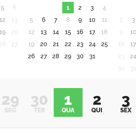
5
6
1
2
3
4
12
13
5
6
7
8
9
10
11
2
3
19
20
12
13
14
15
16
17
18
9
1
26
27
19
20
21
22
23
24
25
16
1
26
27
28
29
30
31
23
2
30
3
29
30
1
2
3
SEG
TER
QUA
QUI
SEX