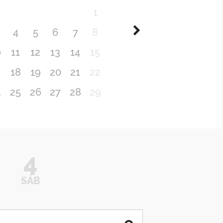
1
4
5
6
7
8
0
11
12
13
14
15
7
18
19
20
21
22
4
25
26
27
28
29
1
4
SÁB