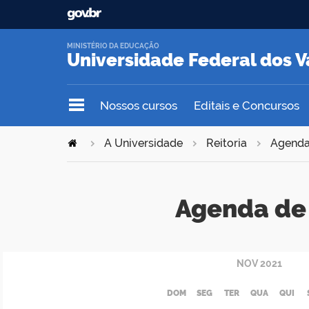
MINISTÉRIO DA EDUCAÇÃO
Universidade Federal dos V
Nossos cursos
Editais e Concursos
A Universidade
Reitoria
Agend
Agenda de 
NOV
2021
DOM
SEG
TER
QUA
QUI