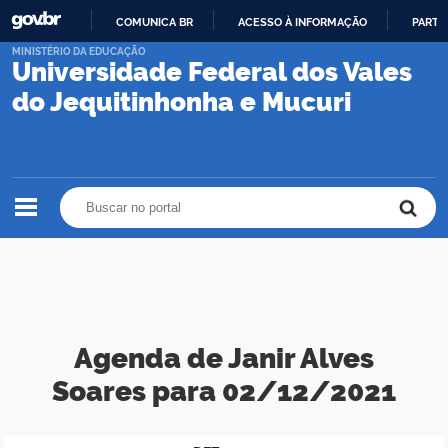
COMUNICA BR
ACESSO À INFORMAÇÃO
PARTI
IR
MINISTÉRIO DA EDUCAÇÃO
Universidade Federal dos Vales
PARA
O
do Jequitinhonha e Mucuri
CONTEÚDO
Buscar no portal
Buscar no portal
Agenda de Janir Alves
Soares para 02/12/2021