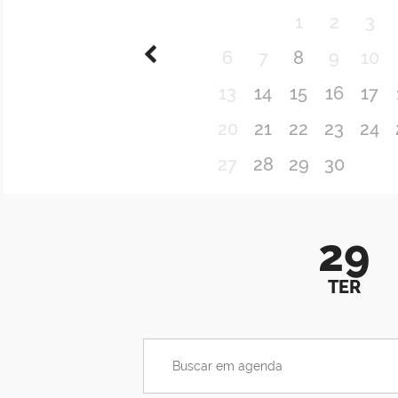
1
2
3
6
7
8
9
10
13
14
15
16
17
20
21
22
23
24
27
28
29
30
29
TER