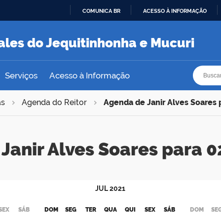
COMUNICA BR
ACESSO À INFORMAÇÃO
IR
PARA
ales do Jequitinhonha e Mucuri
O
CONTEÚDO
Busca
Busca
Serviços
Acesso à Informação
as
Agenda do Reitor
Agenda de Janir Alves Soares
Janir Alves Soares para
JUL
2021
SEX
SÁB
DOM
SEG
TER
QUA
QUI
SEX
SÁB
DOM
SE