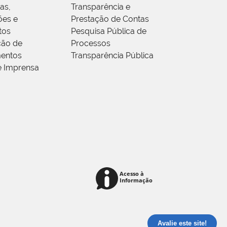
as,
Transparência e
ões e
Prestação de Contas
tos
Pesquisa Pública de
ção de
Processos
entos
Transparência Pública
e Imprensa
Avalie este site!