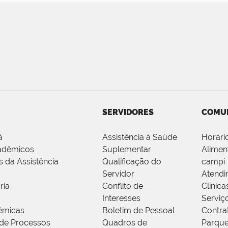
SERVIDORES
COMU
á
Assistência à Saúde
Horári
adêmicos
Suplementar
Alimen
s da Assistência
Qualificação do
campi
Servidor
Atendi
ria
Conflito de
Clínica
Interesses
Serviç
êmicas
Boletim de Pessoal
Contra
de Processos
Quadros de
Parque