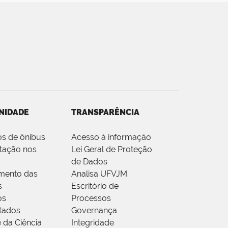
NIDADE
TRANSPARÊNCIA
os de ônibus
Acesso à informação
tação nos
Lei Geral de Proteção
de Dados
mento das
Analisa UFVJM
s
Escritório de
os
Processos
tados
Governança
 da Ciência
Integridade