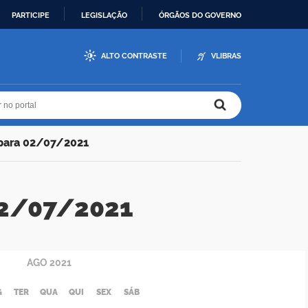
PARTICIPE
LEGISLAÇÃO
ÓRGÃOS DO GOVERNO
ALTO CONTRASTE
VLIBRAS
r no portal
r no portal
 para 02/07/2021
 02/07/2021
AGO
2021
G
TER
QUA
QUI
SEX
SÁB