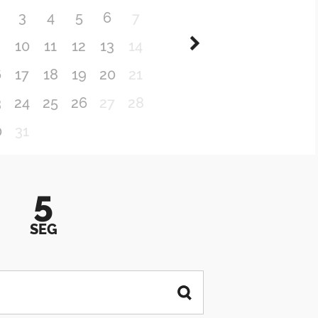
3
4
5
6
7
10
11
12
13
14
6
17
18
19
20
21
3
24
25
26
27
28
0
31
5
SEG