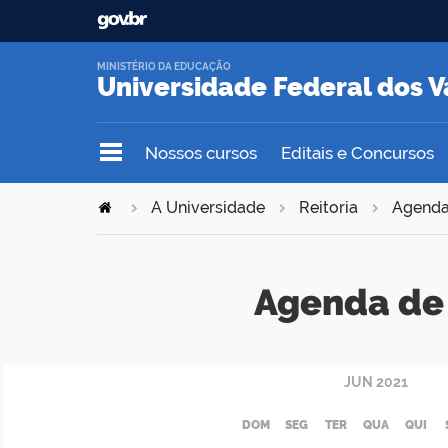
MINISTÉRIO DA EDUCAÇÃO
Universidade Federal dos V
Nossos cursos
Editais e Concursos
A Universidade
Reitoria
Agend
Agenda de 
JUN
2021
DOM
SEG
TER
QUA
QUI