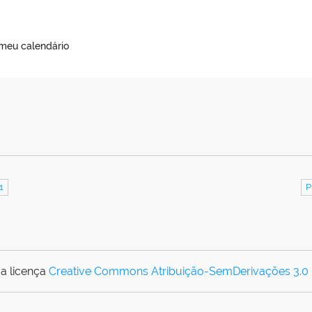
 meu calendário
1
P
a licença
Creative Commons Atribuição-SemDerivações 3.0