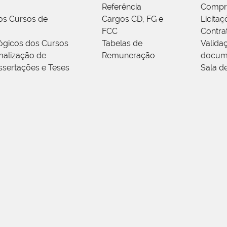
Referência
Compr
os Cursos de
Cargos CD, FG e
Licitaç
FCC
Contra
ógicos dos Cursos
Tabelas de
Valida
alização de
Remuneração
docum
ssertações e Teses
Sala d