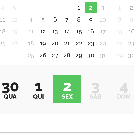
4
5
1
2
3
1
2
11
12
4
5
6
7
8
9
10
8
9
18
19
11
12
13
14
15
16
17
15
1
25
26
18
19
20
21
22
23
24
22
2
25
26
27
28
29
30
31
29
3
30
1
2
3
4
QUA
QUI
SEX
SÁB
DOM