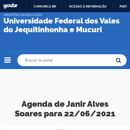
COMUNICA BR
ACESSO À INFORMAÇÃO
PARTI
IR
MINISTÉRIO DA EDUCAÇÃO
Universidade Federal dos Vales
PARA
O
do Jequitinhonha e Mucuri
CONTEÚDO
Buscar no portal
Buscar no portal
Agenda de Janir Alves
Soares para 22/06/2021