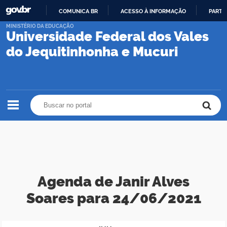
COMUNICA BR
ACESSO À INFORMAÇÃO
PARTI
IR
MINISTÉRIO DA EDUCAÇÃO
Universidade Federal dos Vales
PARA
O
do Jequitinhonha e Mucuri
CONTEÚDO
Buscar no portal
Buscar no portal
Agenda de Janir Alves
Soares para 24/06/2021