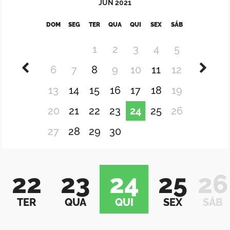
JUN
2021
DOM
SEG
TER
QUA
QUI
SEX
SÁB
1
2
3
4
5
6
7
8
9
10
11
12
13
14
15
16
17
18
19
20
21
22
23
24
25
26
27
28
29
30
22
23
24
25
26
TER
QUA
QUI
SEX
SÁB