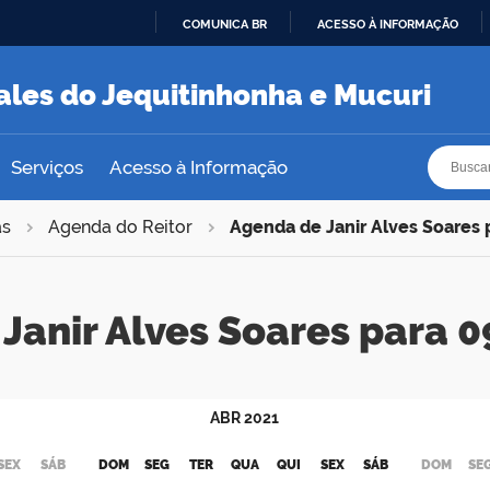
COMUNICA BR
ACESSO À INFORMAÇÃO
IR
PARA
ales do Jequitinhonha e Mucuri
O
CONTEÚDO
Busca
Busca
Serviços
Acesso à Informação
as
Agenda do Reitor
Agenda de Janir Alves Soares
Janir Alves Soares para
ABR
2021
SEX
SÁB
DOM
SEG
TER
QUA
QUI
SEX
SÁB
DOM
SE