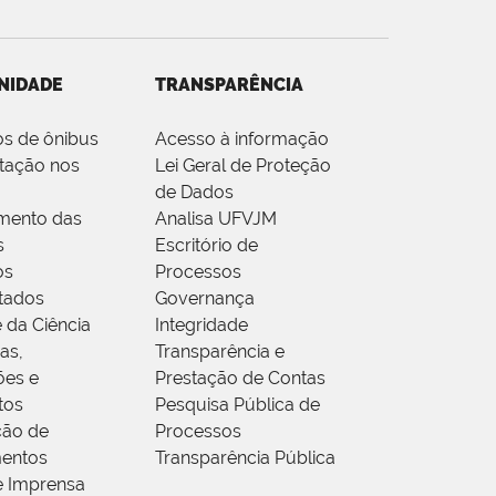
NIDADE
TRANSPARÊNCIA
os de ônibus
Acesso à informação
tação nos
Lei Geral de Proteção
de Dados
mento das
Analisa UFVJM
s
Escritório de
os
Processos
tados
Governança
 da Ciência
Integridade
as,
Transparência e
ões e
Prestação de Contas
tos
Pesquisa Pública de
ção de
Processos
entos
Transparência Pública
e Imprensa