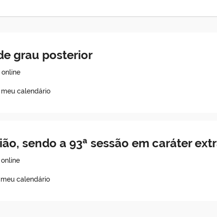
e grau posterior
online
o meu calendário
ião, sendo a 93ª sessão em caráter ex
online
 meu calendário