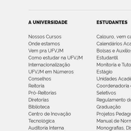
A UNIVERSIDADE
ESTUDANTES
Nossos Cursos
Calouro, vem c
Onde estamos
Calendários Ac
Vem pra UFVJM
Bolsas e Auxílio
Como estudar na UFVJM
Estudantil
Internacionalização
Monitoria e Tuto
UFVJM em Números
Estágio
Conselhos
Unidades Acad
Reitoria
Coordenadoria 
Pró-Reitorias
Seletivos
Diretorias
Regulamento d
Biblioteca
Graduação
Centro de Inovação
Projetos Pedag
Tecnológica
Manual de Norm
Auditoria Interna
Monografias, Di