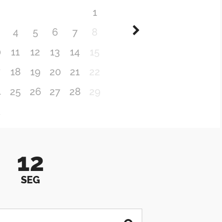
1
4
5
6
7
8
0
11
12
13
14
15
7
18
19
20
21
22
4
25
26
27
28
29
1
12
SEG