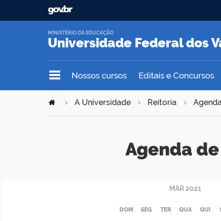
MINISTÉRIO DA EDUCAÇÃO
Universidade Federal dos V
Nossos cursos
Editais e Concursos
A Universidade
Reitoria
Agend
Agenda de 
MAR
2021
DOM
SEG
TER
QUA
QUI