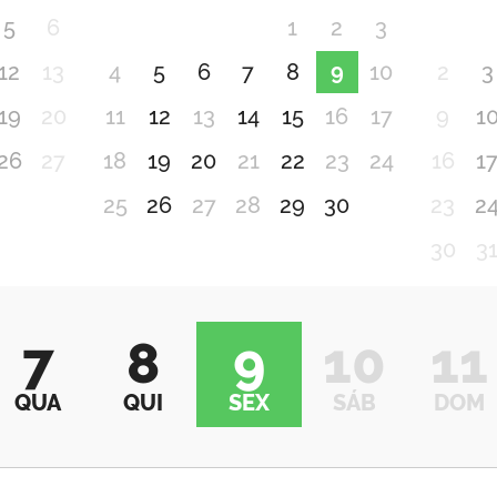
5
6
1
2
3
12
13
4
5
6
7
8
9
10
2
3
19
20
11
12
13
14
15
16
17
9
1
26
27
18
19
20
21
22
23
24
16
1
25
26
27
28
29
30
23
2
30
3
7
8
9
10
11
QUA
QUI
SEX
SÁB
DOM