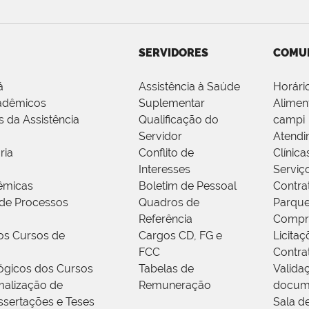
SERVIDORES
COMU
á
Assistência à Saúde
Horári
adêmicos
Suplementar
Alimen
s da Assistência
Qualificação do
campi
Servidor
Atendi
ria
Conflito de
Clínica
Interesses
Serviç
êmicas
Boletim de Pessoal
Contra
de Processos
Quadros de
Parque
Referência
Compr
os Cursos de
Cargos CD, FG e
Licitaç
FCC
Contra
ógicos dos Cursos
Tabelas de
Valida
alização de
Remuneração
docum
ssertações e Teses
Sala d