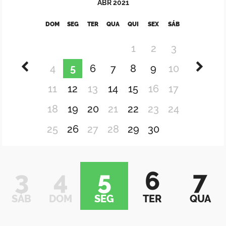
ABR
2021
DOM
SEG
TER
QUA
QUI
SEX
SÁB
1
2
3
4
5
6
7
8
9
10
11
12
13
14
15
16
17
18
19
20
21
22
23
24
25
26
27
28
29
30
3
4
5
6
7
SÁB
DOM
SEG
TER
QUA