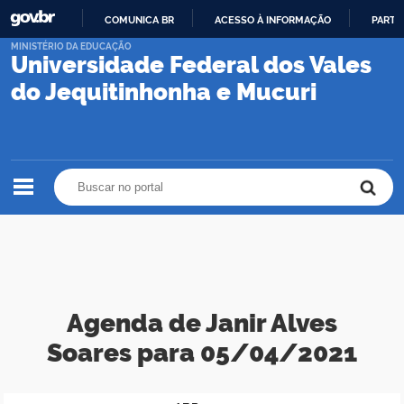
COMUNICA BR
ACESSO À INFORMAÇÃO
PARTI
IR
MINISTÉRIO DA EDUCAÇÃO
Universidade Federal dos Vales
PARA
O
do Jequitinhonha e Mucuri
CONTEÚDO
Buscar no portal
Buscar no portal
Agenda de Janir Alves
Soares para 05/04/2021