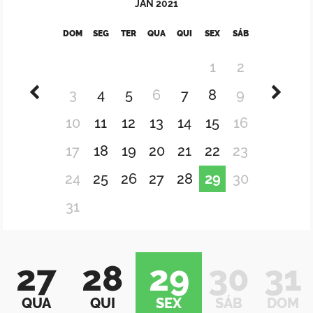
JAN
2021
DOM
SEG
TER
QUA
QUI
SEX
SÁB
1
2
3
4
5
6
7
8
9
10
11
12
13
14
15
16
17
18
19
20
21
22
23
24
25
26
27
28
29
30
31
27
28
29
30
31
QUA
QUI
SEX
SÁB
DOM