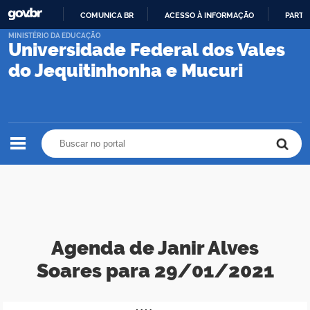
COMUNICA BR
ACESSO À INFORMAÇÃO
PARTI
IR
MINISTÉRIO DA EDUCAÇÃO
Universidade Federal dos Vales
PARA
O
do Jequitinhonha e Mucuri
CONTEÚDO
Buscar no portal
Buscar no portal
Agenda de Janir Alves
Soares para 29/01/2021