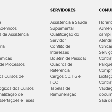
SERVIDORES
COMU
á
Assistência à Saúde
Horári
adêmicos
Suplementar
Alimen
s da Assistência
Qualificação do
campi
Servidor
Atendi
ria
Conflito de
Clínica
Interesses
Serviç
êmicas
Boletim de Pessoal
Contra
de Processos
Quadros de
Parque
Referência
Compr
os Cursos de
Cargos CD, FG e
Licitaç
FCC
Contra
ógicos dos Cursos
Tabelas de
Valida
alização de
Remuneração
docum
ssertações e Teses
Sala d