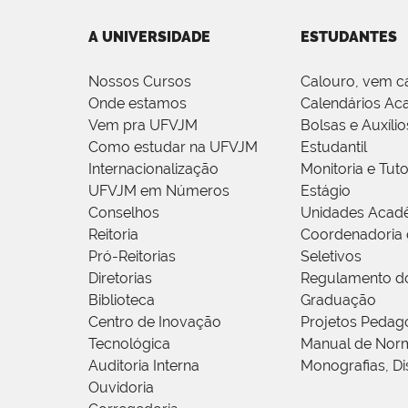
A UNIVERSIDADE
ESTUDANTES
Nossos Cursos
Calouro, vem c
Onde estamos
Calendários Ac
Vem pra UFVJM
Bolsas e Auxílio
Como estudar na UFVJM
Estudantil
Internacionalização
Monitoria e Tuto
UFVJM em Números
Estágio
Conselhos
Unidades Acad
Reitoria
Coordenadoria 
Pró-Reitorias
Seletivos
Diretorias
Regulamento d
Biblioteca
Graduação
Centro de Inovação
Projetos Pedag
Tecnológica
Manual de Norm
Auditoria Interna
Monografias, Di
Ouvidoria