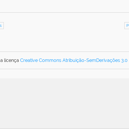
1
P
a licença
Creative Commons Atribuição-SemDerivações 3.0