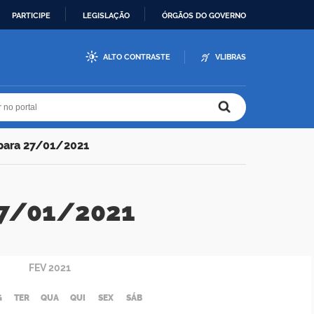
PARTICIPE
LEGISLAÇÃO
ÓRGÃOS DO GOVERNO
ALTO CONTRASTE
VLIBRAS
r no portal
r no portal
 para 27/01/2021
 27/01/2021
FEV
2021
G
TER
QUA
QUI
SEX
SÁB