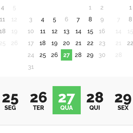
4
5
1
2
1
11
12
3
4
5
6
7
8
9
7
8
18
19
10
11
12
13
14
15
16
14
1
25
26
17
18
19
20
21
22
23
21
2
24
25
26
27
28
29
30
28
31
25
26
27
28
29
SEG
TER
QUA
QUI
SEX