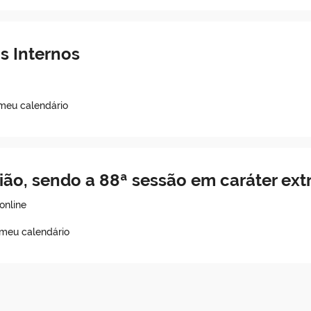
 Internos
 meu calendário
ião, sendo a 88ª sessão em caráter ex
online
 meu calendário