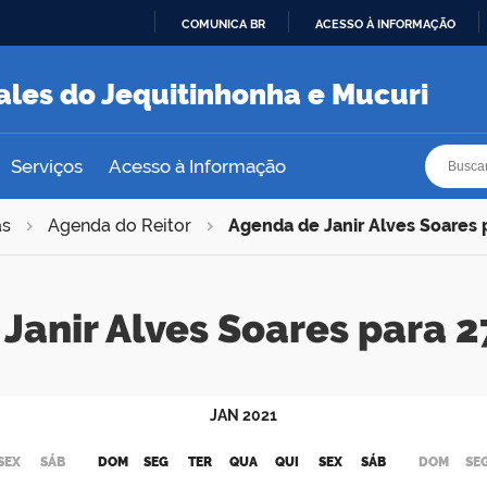
COMUNICA BR
ACESSO À INFORMAÇÃO
IR
PARA
ales do Jequitinhonha e Mucuri
O
CONTEÚDO
Busca
Busca
Serviços
Acesso à Informação
as
Agenda do Reitor
Agenda de Janir Alves Soares
Janir Alves Soares para
JAN
2021
SEX
SÁB
DOM
SEG
TER
QUA
QUI
SEX
SÁB
DOM
SE