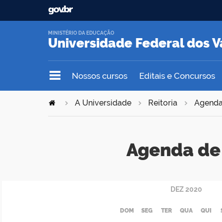
MINISTÉRIO DA EDUCAÇÃO
Universidade Federal dos V
Nossos cursos
Editais e Concursos
A Universidade
Reitoria
Agend
Agenda de 
DEZ
2020
DOM
SEG
TER
QUA
QUI