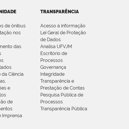
NIDADE
TRANSPARÊNCIA
os de ônibus
Acesso à informação
tação nos
Lei Geral de Proteção
de Dados
mento das
Analisa UFVJM
s
Escritório de
os
Processos
tados
Governança
 da Ciência
Integridade
as,
Transparência e
ões e
Prestação de Contas
tos
Pesquisa Pública de
ção de
Processos
entos
Transparência Pública
e Imprensa