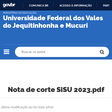
COMUNICA BR
ACESSO À INFORMAÇÃO
PARTI
IR
MINISTÉRIO DA EDUCAÇÃO
Universidade Federal dos Vales
PARA
O
do Jequitinhonha e Mucuri
CONTEÚDO
Buscar no portal
Buscar no portal
Nota de corte SiSU 2023.pdf
última modificação
24/01/2024 12h02