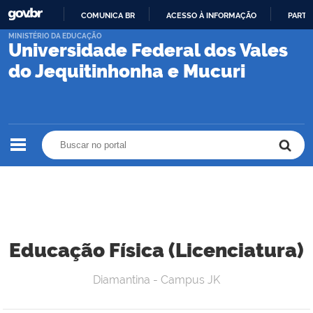
COMUNICA BR
ACESSO À INFORMAÇÃO
PARTI
IR
MINISTÉRIO DA EDUCAÇÃO
Universidade Federal dos Vales
PARA
O
do Jequitinhonha e Mucuri
CONTEÚDO
Buscar no portal
Buscar no portal
Educação Física (Licenciatura)
Diamantina - Campus JK