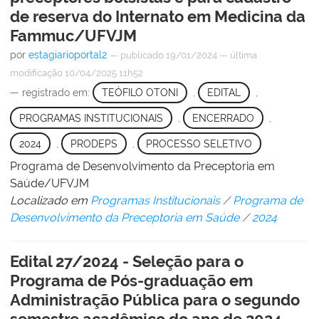
de reserva do Internato em Medicina da
Fammuc/UFVJM
por
estagiarioportal2
—
publicado
19/01/2024
—
última
modificação
10/04/2025 11h52
— registrado em:
TEÓFILO OTONI
,
EDITAL
,
PROGRAMAS INSTITUCIONAIS
,
ENCERRADO
,
2024
,
PRODEPS
,
PROCESSO SELETIVO
Programa de Desenvolvimento da Preceptoria em
Saúde/UFVJM
Localizado em
Programas Institucionais
/
Programa de
Desenvolvimento da Preceptoria em Saúde
/
2024
Edital 27/2024 - Seleção para o
Programa de Pós-graduação em
Administração Pública para o segundo
semestre acadêmico do ano de 2024