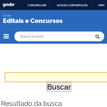
COMUNICA BR
ACESSO À INFORMAÇÃO
PARTI
IR
UFVJM
PARA
Editais e Concursos
O
CONTEÚDO
Buscar no portal
Buscar no portal
Resultado da busca