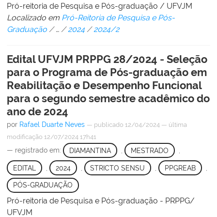
Pró-reitoria de Pesquisa e Pós-graduação / UFVJM
Localizado em
Pró-Reitoria de Pesquisa e Pós-
Graduação
/
…
/
2024
/
2024/2
Edital UFVJM PRPPG 28/2024 - Seleção
para o Programa de Pós-graduação em
Reabilitação e Desempenho Funcional
para o segundo semestre acadêmico do
ano de 2024
por
Rafael Duarte Neves
—
publicado
12/04/2024
—
última
modificação
12/07/2024 17h41
— registrado em:
DIAMANTINA
,
MESTRADO
,
EDITAL
,
2024
,
STRICTO SENSU
,
PPGREAB
,
PÓS-GRADUAÇÃO
Pró-reitoria de Pesquisa e Pós-graduação - PRPPG/
UFVJM