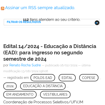
Assinar um RSS sempre atualizado.
112
itens atendem ao seu critério.
FILTRAR OS RESULTADOS
Edital 14/2024 - Educação a Distância
(EAD): para ingresso no segundo
semestre de 2024
por
Renato Rocha Sudre
—
publicado
16/02/2024
—
última
modificação
13/08/2024 19h06
— registrado em:
POLOS EAD
,
EDITAL
,
COPESE
,
2024
,
EDUCAÇÃO A DISTÂNCIA
,
EM ANDAMENTO
,
VESTIBULARES
Coordenação de Processos Seletivos/UFVJM