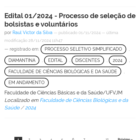
Edital 01/2024 - Processo de seleção de
bolsistas e voluntários
por
Raul Victor da Silva
—
publicado
01/11/2024
—
última
modificação
28/11/2024 11h47
— registrado em:
PROCESSO SELETIVO SIMPLIFICADO
,
DIAMANTINA
,
EDITAL
,
DISCENTES
,
2024
,
FACULDADE DE CIÊNCIAS BIOLÓGICAS E DA SAÚDE
,
EM ANDAMENTO
Faculdade de Ciências Básicas e da Saúde/UFVJM
Localizado em
Faculdade de Ciências Biológicas e da
Saúde
/
2024
1
2
3
4
5
6
7
...
12
Próximo »