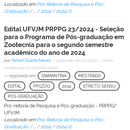
Localizado em
Pró-Reitoria de Pesquisa e Pós-
Graduação
/
…
/
2024
/
2024/2
Edital UFVJM PRPPG 23/2024 - Seleção
para o Programa de Pós-graduação em
Zootecnia para o segundo semestre
acadêmico do ano de 2024
por
Rafael Duarte Neves
—
publicado
08/04/2024
—
última
modificação
12/07/2024 11h50
— registrado em:
DIAMANTINA
,
MESTRADO
,
EDITAL
,
PPGZOO
,
2024
,
STRICTO SENSU
,
PÓS-GRADUAÇÃO
Pró-reitoria de Pesquisa e Pós-graduação - PRPPG/
UFVJM
Localizado em
Pró-Reitoria de Pesquisa e Pós-
Graduação
/
…
/
2024
/
2024/2