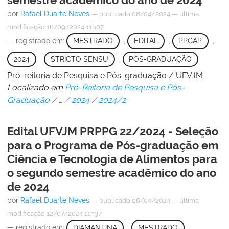
por
Rafael Duarte Neves
—
publicado
08/04/2024
—
última
modificação
16/09/2024 11h07
— registrado em:
MESTRADO
,
EDITAL
,
PPGAP
,
2024
,
STRICTO SENSU
,
PÓS-GRADUAÇÃO
Pró-reitoria de Pesquisa e Pós-graduação / UFVJM
Localizado em
Pró-Reitoria de Pesquisa e Pós-
Graduação
/
…
/
2024
/
2024/2
Edital UFVJM PRPPG 22/2024 - Seleção
para o Programa de Pós-graduação em
Ciência e Tecnologia de Alimentos para
o segundo semestre acadêmico do ano
de 2024
por
Rafael Duarte Neves
—
publicado
08/04/2024
—
última
modificação
12/07/2024 11h37
— registrado em:
DIAMANTINA
,
MESTRADO
,