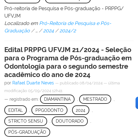
Pró-reitoria de Pesquisa e Pós-graduação - PRPPG/
UFVJM
Localizado em
Pró-Reitoria de Pesquisa e Pós-
Graduação
/
…
/
2024
/
2024/2
Edital PRPPG UFVJM 21/2024 - Seleção
para o Programa de Pós-graduação em
Odontologia para o segundo semestre
acadêmico do ano de 2024
por
Rafael Duarte Neves
—
publicado
08/04/2024
—
última
modificação
05/09/2024 12h41
— registrado em:
DIAMANTINA
,
MESTRADO
,
EDITAL
,
PPGODONTO
,
2024
,
STRICTO SENSU
,
DOUTORADO
,
PÓS-GRADUAÇÃO