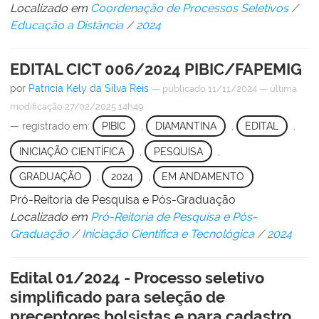
Localizado em
Coordenação de Processos Seletivos
/
Educação a Distância
/
2024
EDITAL CICT 006/2024 PIBIC/FAPEMIG
por
Patricia Kely da Silva Reis
—
publicado
11/11/2024
—
última
modificação
27/02/2025 14h49
— registrado em:
PIBIC
,
DIAMANTINA
,
EDITAL
,
INICIAÇÃO CIENTÍFICA
,
PESQUISA
,
GRADUAÇÃO
,
2024
,
EM ANDAMENTO
Pró-Reitoria de Pesquisa e Pós-Graduação
Localizado em
Pró-Reitoria de Pesquisa e Pós-
Graduação
/
Iniciação Científica e Tecnológica
/
2024
Edital 01/2024 - Processo seletivo
simplificado para seleção de
preceptores bolsistas e para cadastro