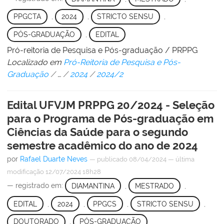
PPGCTA
,
2024
,
STRICTO SENSU
,
PÓS-GRADUAÇÃO
,
EDITAL
Pró-reitoria de Pesquisa e Pós-graduação / PRPPG
Localizado em
Pró-Reitoria de Pesquisa e Pós-
Graduação
/
…
/
2024
/
2024/2
Edital UFVJM PRPPG 20/2024 - Seleção
para o Programa de Pós-graduação em
Ciências da Saúde para o segundo
semestre acadêmico do ano de 2024
por
Rafael Duarte Neves
—
publicado
08/04/2024
—
última
modificação
12/07/2024 18h28
— registrado em:
DIAMANTINA
,
MESTRADO
,
EDITAL
,
2024
,
PPGCS
,
STRICTO SENSU
,
DOUTORADO
,
PÓS-GRADUAÇÃO