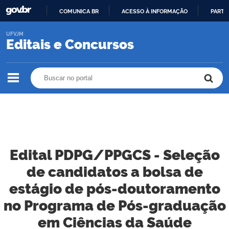
COMUNICA BR
ACESSO À INFORMAÇÃO
PARTI
IR
UFVJM
PARA
Editais e Concursos
O
CONTEÚDO
Buscar no portal
Buscar no portal
Edital PDPG/PPGCS - Seleção
de candidatos a bolsa de
estágio de pós-doutoramento
no Programa de Pós-graduação
em Ciências da Saúde