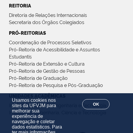
REITORIA
Diretoria de Relações Internacionais
Secretaria dos Órgãos Colegiados
PRÓ-REITORIAS
Coordenação de Processos Seletivos
Pró-Reitoria de Acessibilidade e Assuntos
Estudantis
Pró-Reitoria de Extensão e Cultura
Pró-Reitoria de Gestão de Pessoas
Pró-Reitoria de Graduação
Pró-Reitoria de Pesquisa e Pós-Graduação
UNIDADES ACADÊMICAS
Usamos cookies nos
OK
Instituto de Ciência, Engenharia e Tecnologia
sites da UFVJM para
melhorar sua
Instituto de Engenharia, Ciência e Tecnologia
experiência de
navegação e coletar
dados estatísticos. Para
ter mais informações