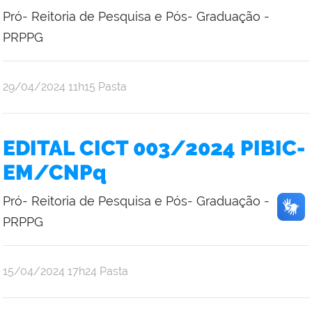
Pró- Reitoria de Pesquisa e Pós- Graduação -
PRPPG
publicado
29/04/2024
11h15
Pasta
EDITAL CICT 003/2024 PIBIC-
EM/CNPq
Pró- Reitoria de Pesquisa e Pós- Graduação -
PRPPG
publicado
15/04/2024
17h24
Pasta