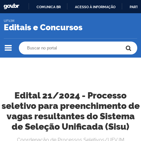
COMUNICA BR
ACESSO À INFORMAÇÃO
PARTI
IR
UFVJM
PARA
Editais e Concursos
O
CONTEÚDO
Buscar no portal
Buscar no portal
Edital 21/2024 - Processo
seletivo para preenchimento de
vagas resultantes do Sistema
de Seleção Unificada (Sisu)
Coordenação de Processos Seletivos/UFVJM