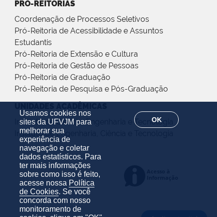
PRÓ-REITORIAS
Coordenação de Processos Seletivos
Pró-Reitoria de Acessibilidade e Assuntos
Estudantis
Pró-Reitoria de Extensão e Cultura
Pró-Reitoria de Gestão de Pessoas
Pró-Reitoria de Graduação
Pró-Reitoria de Pesquisa e Pós-Graduação
UNIDADES ACADÊMICAS
Usamos cookies nos
OK
Instituto de Ciência, Engenharia e Tecnologia
sites da UFVJM para
melhorar sua
Instituto de Engenharia, Ciência e Tecnologia
experiência de
navegação e coletar
dados estatísticos. Para
ter mais informações
sobre como isso é feito,
acesse nossa
Política
de Cookies
. Se você
concorda com nosso
monitoramento de