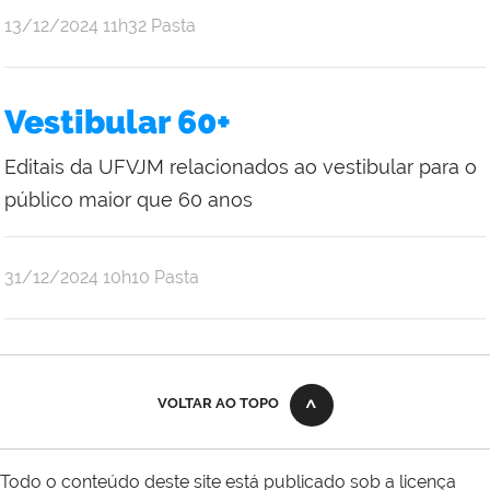
publicado
13/12/2024
11h32
Pasta
Vestibular 60+
Editais da UFVJM relacionados ao vestibular para o
público maior que 60 anos
publicado
31/12/2024
10h10
Pasta
VOLTAR AO TOPO
Todo o conteúdo deste site está publicado sob a licença