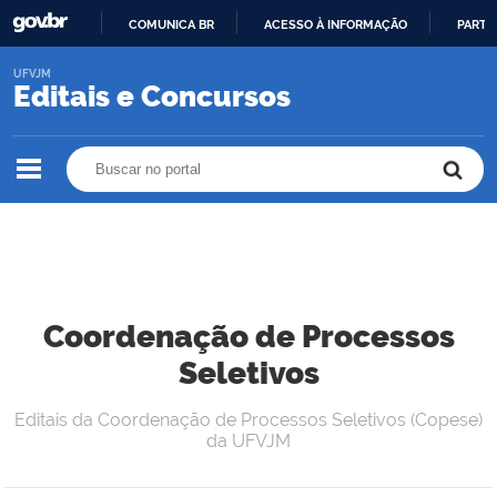
COMUNICA BR
ACESSO À INFORMAÇÃO
PARTI
IR
UFVJM
PARA
Editais e Concursos
O
CONTEÚDO
Buscar no portal
Buscar no portal
Coordenação de Processos
Seletivos
Editais da Coordenação de Processos Seletivos (Copese)
da UFVJM