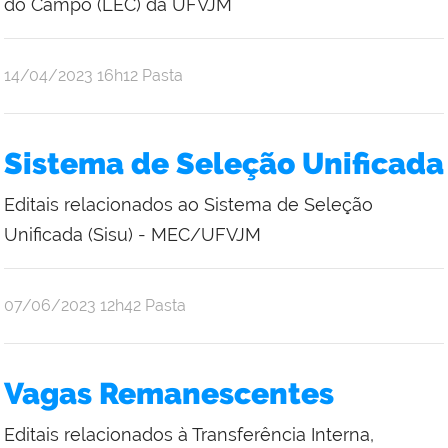
do Campo (LEC) da UFVJM
publicado
14/04/2023
16h12
Pasta
Sistema de Seleção Unificada
Editais relacionados ao Sistema de Seleção
Unificada (Sisu) - MEC/UFVJM
publicado
07/06/2023
12h42
Pasta
Vagas Remanescentes
Editais relacionados à Transferência Interna,