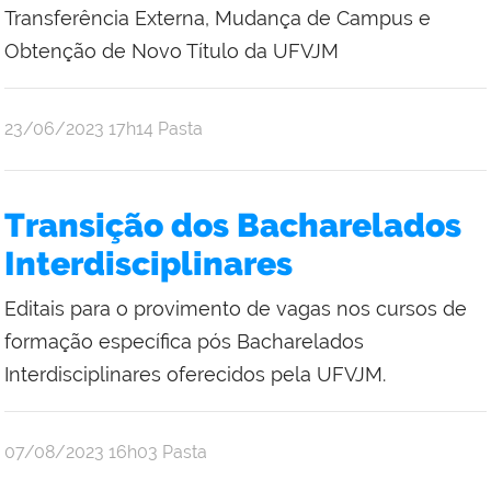
Transferência Externa, Mudança de Campus e
Obtenção de Novo Título da UFVJM
publicado
23/06/2023
17h14
Pasta
Transição dos Bacharelados
Interdisciplinares
Editais para o provimento de vagas nos cursos de
formação específica pós Bacharelados
Interdisciplinares oferecidos pela UFVJM.
publicado
07/08/2023
16h03
Pasta