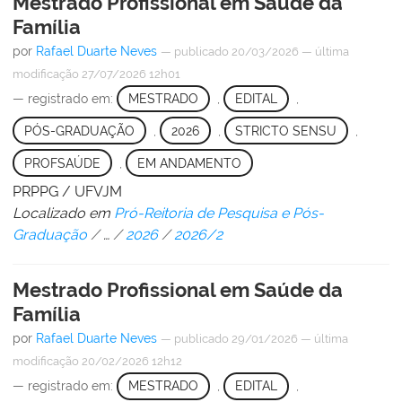
Mestrado Profissional em Saúde da
Família
por
Rafael Duarte Neves
—
publicado
20/03/2026
—
última
modificação
27/07/2026 12h01
— registrado em:
MESTRADO
,
EDITAL
,
PÓS-GRADUAÇÃO
,
2026
,
STRICTO SENSU
,
PROFSAÚDE
,
EM ANDAMENTO
PRPPG / UFVJM
Localizado em
Pró-Reitoria de Pesquisa e Pós-
Graduação
/
…
/
2026
/
2026/2
Mestrado Profissional em Saúde da
Família
por
Rafael Duarte Neves
—
publicado
29/01/2026
—
última
modificação
20/02/2026 12h12
— registrado em:
MESTRADO
,
EDITAL
,