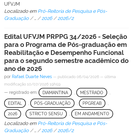
UFVJM
Localizado em
Pró-Reitoria de Pesquisa e Pós-
Graduação
/
…
/
2026
/
2026/2
Edital UFVJM PRPPG 34/2026 - Seleção
para o Programa de Pós-graduação em
Reabilitação e Desempenho Funcional
para o segundo semestre acadêmico do
ano de 2026
por
Rafael Duarte Neves
—
publicado
06/04/2026
—
última
modificação
10/07/2026 19h59
— registrado em:
DIAMANTINA
,
MESTRADO
,
EDITAL
,
PÓS-GRADUAÇÃO
,
PPGREAB
,
2026
,
STRICTO SENSU
,
EM ANDAMENTO
Localizado em
Pró-Reitoria de Pesquisa e Pós-
Graduação
/
…
/
2026
/
2026/2