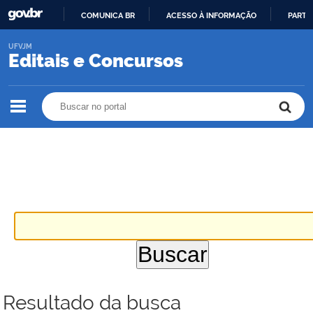
COMUNICA BR
ACESSO À INFORMAÇÃO
PARTI
IR
UFVJM
PARA
Editais e Concursos
O
CONTEÚDO
Buscar no portal
Buscar no portal
Resultado da busca