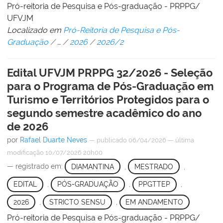
Pró-reitoria de Pesquisa e Pós-graduação - PRPPG/
UFVJM
Localizado em
Pró-Reitoria de Pesquisa e Pós-
Graduação
/
…
/
2026
/
2026/2
Edital UFVJM PRPPG 32/2026 - Seleção
para o Programa de Pós-Graduação em
Turismo e Territórios Protegidos para o
segundo semestre acadêmico do ano
de 2026
por
Rafael Duarte Neves
—
publicado
06/04/2026
—
última
modificação
10/07/2026 20h00
— registrado em:
DIAMANTINA
,
MESTRADO
,
EDITAL
,
PÓS-GRADUAÇÃO
,
PPGTTEP
,
2026
,
STRICTO SENSU
,
EM ANDAMENTO
Pró-reitoria de Pesquisa e Pós-graduação - PRPPG/