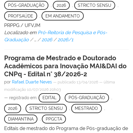
PÓS-GRADUAÇÃO
,
2026
,
STRICTO SENSU
,
PROFSAÚDE
,
EM ANDAMENTO
PRPPG / UFVJM
Localizado em
Pró-Reitoria de Pesquisa e Pós-
Graduação
/
…
/
2026
/
2026/1
Programa de Mestrado e Doutorado
Acadêmicos para Inovação MAI&DAI do
CNPq - Edital n° 38/2026-2
por
Rafael Duarte Neves
—
publicado
13/04/2026
—
última
modificação
10/07/2026 20h03
— registrado em:
EDITAL
,
PÓS-GRADUAÇÃO
,
2026
,
STRICTO SENSU
,
MESTRADO
,
DIAMANTINA
,
PPGCTA
Editais de mestrado do Programa de Pós-graduação de