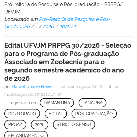
Pró-reitoria de Pesquisa e Pós-graduação - PRPPG/
UFVJM
Localizado em
Pró-Reitoria de Pesquisa e Pós-
Graduação
/
…
/
2026
/
2026/2
Edital UFVJM PRPPG 30/2026 - Seleção
para o Programa de Pós-graduação
Associado em Zootecnia para o
segundo semestre acadêmico do ano
de 2026
por
Rafael Duarte Neves
—
publicado
09/04/2026
—
última
modificação
10/07/2026 19h49
— registrado em:
DIAMANTINA
,
JANAÚBA
,
DOUTORADO
,
EDITAL
,
PÓS-GRADUAÇÃO
,
PPGAZ
,
2026
,
STRICTO SENSU
,
EM ANDAMENTO