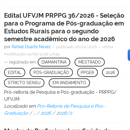
Edital UFVJM PRPPG 36/2026 - Seleção
para o Programa de Pós-graduação em
Estudos Rurais para o segundo
semestre acadêmico do ano de 2026
por
Rafael Duarte Neves
—
publicado
06/04/2026
—
última
modificação
04/08/2026 17h45
— registrado em:
DIAMANTINA
,
MESTRADO
,
EDITAL
,
PÓS-GRADUAÇÃO
,
PPGER
,
2026
,
STRICTO SENSU
,
EM ANDAMENTO
Pró-reitoria de Pesquisa e Pós-graduação - PRPPG/
UFVJM
Localizado em
Pró-Reitoria de Pesquisa e Pós-
Graduação
/
…
/
2026
/
2026/2