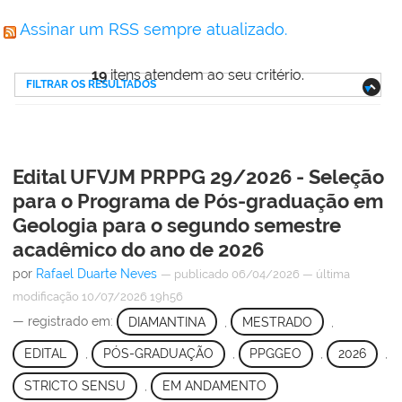
Assinar um RSS sempre atualizado.
19
itens atendem ao seu critério.
FILTRAR OS RESULTADOS
Edital UFVJM PRPPG 29/2026 - Seleção
para o Programa de Pós-graduação em
Geologia para o segundo semestre
acadêmico do ano de 2026
por
Rafael Duarte Neves
—
publicado
06/04/2026
—
última
modificação
10/07/2026 19h56
— registrado em:
DIAMANTINA
,
MESTRADO
,
EDITAL
,
PÓS-GRADUAÇÃO
,
PPGGEO
,
2026
,
STRICTO SENSU
,
EM ANDAMENTO