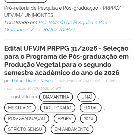
Pró-reitoria de Pesquisa e Pós-graduação - PRPPG/
UFVJM/ UNIMONTES
Localizado em
Pró-Reitoria de Pesquisa e Pós-
Graduação
/
…
/
2026
/
2026/2
Edital UFVJM PRPPG 31/2026 - Seleção
para o Programa de Pós-graduação em
Produção Vegetal para o segundo
semestre acadêmico do ano de 2026
por
Rafael Duarte Neves
—
publicado
06/04/2026
—
última
modificação
10/07/2026 19h57
— registrado em:
DIAMANTINA
,
UNAÍ
,
MESTRADO
,
DOUTORADO
,
EDITAL
,
PÓS-GRADUAÇÃO
,
PPGPV
,
2026
,
STRICTO SENSU
,
EM ANDAMENTO