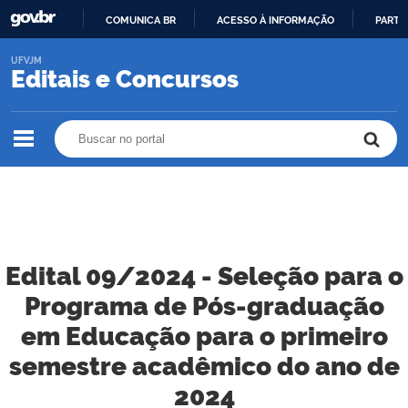
COMUNICA BR
ACESSO À INFORMAÇÃO
PARTI
IR
UFVJM
PARA
Editais e Concursos
O
CONTEÚDO
Buscar no portal
Buscar no portal
Edital 09/2024 - Seleção para o
Programa de Pós-graduação
em Educação para o primeiro
semestre acadêmico do ano de
2024