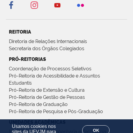
REITORIA
Diretoria de Relações Internacionais
Secretaria dos Órgãos Colegiados
PRÓ-REITORIAS
Coordenação de Processos Seletivos
Pró-Reitoria de Acessibilidade e Assuntos
Estudantis
Pró-Reitoria de Extensão e Cultura
Pró-Reitoria de Gestão de Pessoas
Pró-Reitoria de Graduação
Pró-Reitoria de Pesquisa e Pós-Graduação
UNIDADES ACADÊMICAS
Usamos cookies nos
OK
Instituto de Ciência, Engenharia e Tecnologia
sites da UFVJM para