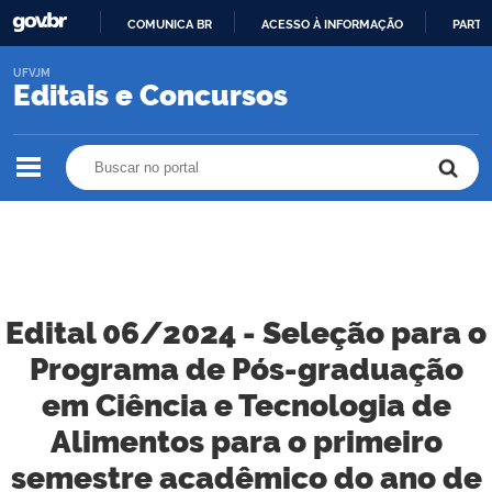
COMUNICA BR
ACESSO À INFORMAÇÃO
PARTI
IR
UFVJM
PARA
Editais e Concursos
O
CONTEÚDO
Buscar no portal
Buscar no portal
Edital 06/2024 - Seleção para o
Programa de Pós-graduação
em Ciência e Tecnologia de
Alimentos para o primeiro
semestre acadêmico do ano de