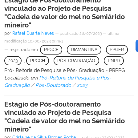
vinculado ao Projeto de Pesquisa
"Cadeia de valor do mel no Semiárido
mineiro"
por
Rafael Duarte Neves
—
publicado
28/07/2023
—
última
modificação
18/08/2023 09h51
— registrado em:
PPGCF
,
DIAMANTINA
,
PPGER
,
2023
,
PPGCH
,
PÓS-GRADUAÇÃO
,
PNPD
Pró- Reitoria de Pesquisa e Pós- Graduação - PRPPG
Localizado em
Pró-Reitoria de Pesquisa e Pós-
Graduação
/
Pós-Doutorado
/
2023
Estágio de Pós-doutoramento
vinculado ao Projeto de Pesquisa
"Cadeia de valor do mel no Semiárido
mineiro"
por
Crislaine da Silva Borges Rocha
—
publicado
03/02/2022
—