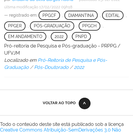
última modificação
17/02/2022 09h18
— registrado em:
PPGCF
,
DIAMANTINA
,
EDITAL
,
PPGER
,
PÓS-GRADUAÇÃO
,
PPGCH
,
EM ANDAMENTO
,
2022
,
PNPD
Pró-reitoria de Pesquisa e Pós-graduação - PRPPG /
UFVJM
Localizado em
Pró-Reitoria de Pesquisa e Pós-
Graduação
/
Pós-Doutorado
/
2022
VOLTAR AO TOPO
Todo o conteúdo deste site está publicado sob a licença
Creative Commons Atribuição-SemDerivações 3.0 Não