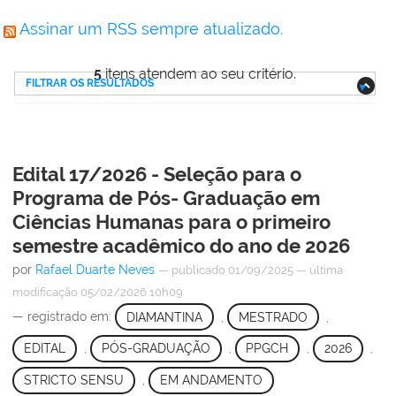
Assinar um RSS sempre atualizado.
5
itens atendem ao seu critério.
FILTRAR OS RESULTADOS
Edital 17/2026 - Seleção para o
Programa de Pós- Graduação em
Ciências Humanas para o primeiro
semestre acadêmico do ano de 2026
por
Rafael Duarte Neves
—
publicado
01/09/2025
—
última
modificação
05/02/2026 10h09
— registrado em:
DIAMANTINA
,
MESTRADO
,
EDITAL
,
PÓS-GRADUAÇÃO
,
PPGCH
,
2026
,
STRICTO SENSU
,
EM ANDAMENTO