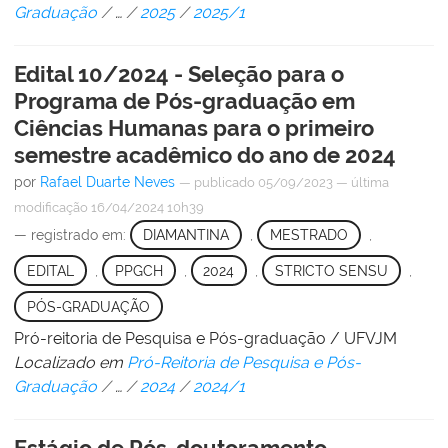
Graduação
/
…
/
2025
/
2025/1
Edital 10/2024 - Seleção para o
Programa de Pós-graduação em
Ciências Humanas para o primeiro
semestre acadêmico do ano de 2024
por
Rafael Duarte Neves
—
publicado
05/09/2023
—
última
modificação
16/04/2024 10h39
— registrado em:
DIAMANTINA
,
MESTRADO
,
EDITAL
,
PPGCH
,
2024
,
STRICTO SENSU
,
PÓS-GRADUAÇÃO
Pró-reitoria de Pesquisa e Pós-graduação / UFVJM
Localizado em
Pró-Reitoria de Pesquisa e Pós-
Graduação
/
…
/
2024
/
2024/1
Estágio de Pós-doutoramento