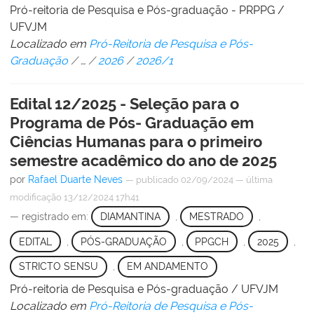
Pró-reitoria de Pesquisa e Pós-graduação - PRPPG /
UFVJM
Localizado em
Pró-Reitoria de Pesquisa e Pós-
Graduação
/
…
/
2026
/
2026/1
Edital 12/2025 - Seleção para o
Programa de Pós- Graduação em
Ciências Humanas para o primeiro
semestre acadêmico do ano de 2025
por
Rafael Duarte Neves
—
publicado
02/09/2024
—
última
modificação
13/12/2024 17h41
— registrado em:
DIAMANTINA
,
MESTRADO
,
EDITAL
,
PÓS-GRADUAÇÃO
,
PPGCH
,
2025
,
STRICTO SENSU
,
EM ANDAMENTO
Pró-reitoria de Pesquisa e Pós-graduação / UFVJM
Localizado em
Pró-Reitoria de Pesquisa e Pós-