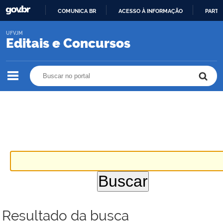
COMUNICA BR
ACESSO À INFORMAÇÃO
PARTI
IR
UFVJM
PARA
Editais e Concursos
O
CONTEÚDO
Buscar no portal
Buscar no portal
Resultado da busca