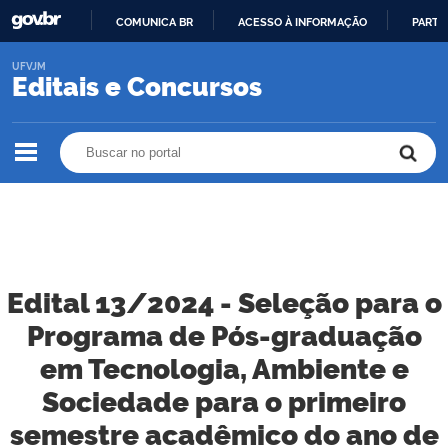
COMUNICA BR
ACESSO À INFORMAÇÃO
PARTI
IR
UFVJM
PARA
Editais e Concursos
O
CONTEÚDO
Buscar no portal
Buscar no portal
Edital 13/2024 - Seleção para o
Programa de Pós-graduação
em Tecnologia, Ambiente e
Sociedade para o primeiro
semestre acadêmico do ano de