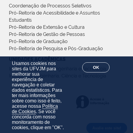
Coordenação de Processos Seletivos
Pró-Reitoria de Acessibilidade e Assuntos
Estudantis
Pró-Reitoria de Extensão e Cultura
Pró-Reitoria de Gestão de Pessoas
Pró-Reitoria de Graduação
Pró-Reitoria de Pesquisa e Pós-Graduação
UNIDADES ACADÊMICAS
Usamos cookies nos
OK
Instituto de Ciência, Engenharia e Tecnologia
sites da UFVJM para
melhorar sua
Instituto de Engenharia, Ciência e Tecnologia
experiência de
navegação e coletar
dados estatísticos. Para
ter mais informações
sobre como isso é feito,
acesse nossa
Política
de Cookies
. Se você
concorda com nosso
monitoramento de
cookies, clique em "OK".
Avalie este site!