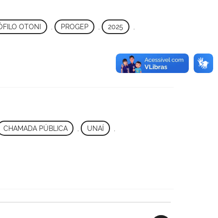
ÓFILO OTONI
,
PROGEP
,
2025
,
CHAMADA PÚBLICA
,
UNAÍ
,