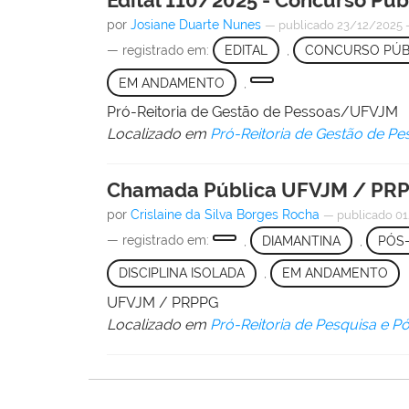
por
Josiane Duarte Nunes
—
publicado
23/12/2025
— registrado em:
EDITAL
,
CONCURSO PÚB
EM ANDAMENTO
,
Pró-Reitoria de Gestão de Pessoas/UFVJM
Localizado em
Pró-Reitoria de Gestão de Pe
Chamada Pública UFVJM / PRPP
por
Crislaine da Silva Borges Rocha
—
publicado
01
— registrado em:
,
DIAMANTINA
,
PÓS
DISCIPLINA ISOLADA
,
EM ANDAMENTO
UFVJM / PRPPG
Localizado em
Pró-Reitoria de Pesquisa e 