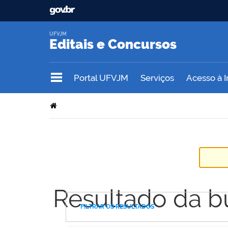
UFVJM
Editais e Concursos
Portal UFVJM
Serviços
Acesso à 
Resultado da b
FILTRAR OS RESULTADOS