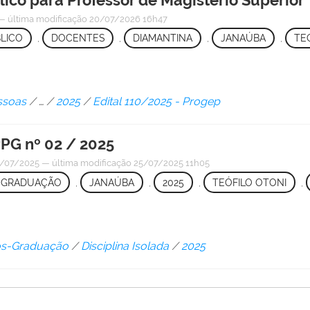
—
última modificação
20/07/2026 16h47
LICO
,
DOCENTES
,
DIAMANTINA
,
JANAÚBA
,
TE
ssoas
/
…
/
2025
/
Edital 110/2025 - Progep
G nº 02 / 2025
/07/2025
—
última modificação
25/07/2025 11h05
-GRADUAÇÃO
,
JANAÚBA
,
2025
,
TEÓFILO OTONI
,
Pós-Graduação
/
Disciplina Isolada
/
2025