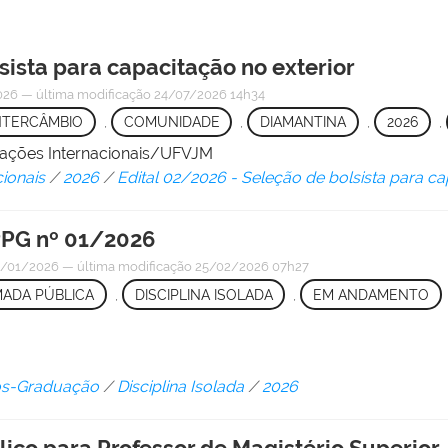
sista para capacitação no exterior
026
—
última modificação
24/07/2026 14h34
NTERCÂMBIO
,
COMUNIDADE
,
DIAMANTINA
,
2026
,
elações Internacionais/UFVJM
cionais
/
2026
/
Edital 02/2026 - Seleção de bolsista para ca
PG nº 01/2026
/01/2026
—
última modificação
25/02/2026 07h27
ADA PÚBLICA
,
DISCIPLINA ISOLADA
,
EM ANDAMENTO
Pós-Graduação
/
Disciplina Isolada
/
2026
lico para Professor de Magistério Superior