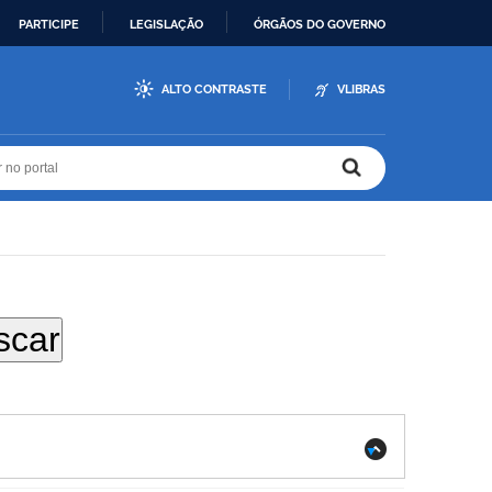
PARTICIPE
LEGISLAÇÃO
ÓRGÃOS DO GOVERNO
ALTO CONTRASTE
VLIBRAS
r no portal
r no portal
.