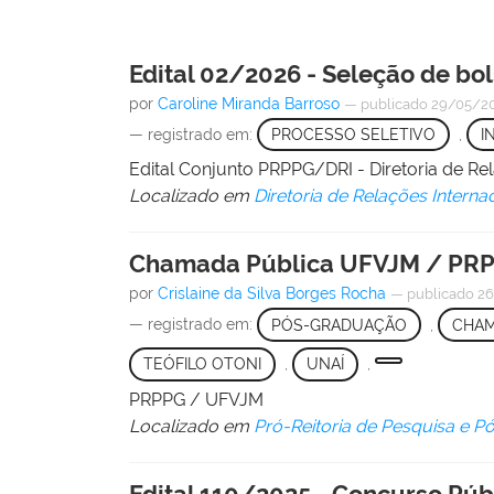
Edital 02/2026 - Seleção de bol
por
Caroline Miranda Barroso
—
publicado
29/05/2
— registrado em:
PROCESSO SELETIVO
,
I
Edital Conjunto PRPPG/DRI - Diretoria de R
Localizado em
Diretoria de Relações Interna
Chamada Pública UFVJM / PRP
por
Crislaine da Silva Borges Rocha
—
publicado
26
— registrado em:
PÓS-GRADUAÇÃO
,
CHAM
TEÓFILO OTONI
,
UNAÍ
,
PRPPG / UFVJM
Localizado em
Pró-Reitoria de Pesquisa e 
Edital 110/2025 - Concurso Púb