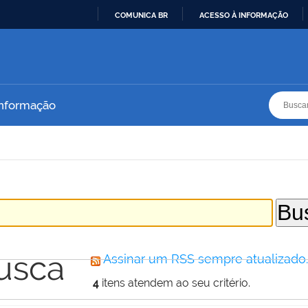
COMUNICA BR
ACESSO À INFORMAÇÃO
IR
PARA
O
CONTEÚDO
Busca
Busca
Informação
usca
Assinar um RSS sempre atualizado
4
itens atendem ao seu critério.