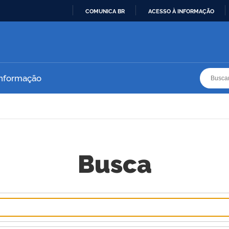
COMUNICA BR
ACESSO À INFORMAÇÃO
IR
PARA
O
CONTEÚDO
Busca
Busca
Informação
Busca