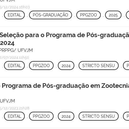
3/12/2024 16h03
,
EDITAL
,
PÓS-GRADUAÇÃO
,
PPGZOO
,
2025
,
 Seleção para o Programa de Pós-graduaçã
 2024
 - PRPPG/ UFVJM
2/07/2024 11h50
,
EDITAL
,
PPGZOO
,
2024
,
STRICTO SENSU
,
 o Programa de Pós-graduação em Zootecnia
/ UFVJM
5/12/2023 21h28
,
EDITAL
,
PPGZOO
,
2024
,
STRICTO SENSU
,