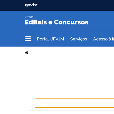
UFVJM
Editais e Concursos
Portal UFVJM
Serviços
Acesso à 