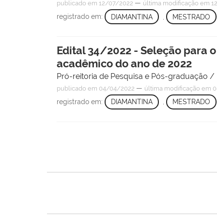
—
publicado
em 12/07/2022
última modificação
em 12
registrado em:
DIAMANTINA
,
MESTRADO
Edital 34/2022 - Seleção para
acadêmico do ano de 2022
Pró-reitoria de Pesquisa e Pós-graduação 
—
publicado
em 04/04/2022
última modificação
em 0
registrado em:
DIAMANTINA
,
MESTRADO