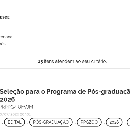
DESDE
semana
mês
15
itens atendem ao seu critério.
 Seleção para o Programa de Pós-graduaç
 2026
 - PRPPG/ UFVJM
0/07/2026 20h01
,
EDITAL
,
PÓS-GRADUAÇÃO
,
PPGZOO
,
2026
,