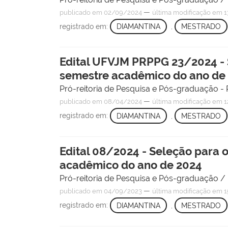
—
publicado
em 02/09/2024
última modificação
em 1
registrado em:
DIAMANTINA
,
MESTRADO
Edital UFVJM PRPPG 23/2024 -
semestre acadêmico do ano de
Pró-reitoria de Pesquisa e Pós-graduação
—
publicado
em 08/04/2024
última modificação
em 1
registrado em:
DIAMANTINA
,
MESTRADO
Edital 08/2024 - Seleção para
acadêmico do ano de 2024
Pró-reitoria de Pesquisa e Pós-graduação 
—
publicado
em 04/09/2023
última modificação
em 1
registrado em:
DIAMANTINA
,
MESTRADO