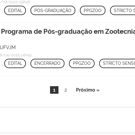
/07/2022 09h16
,
EDITAL
,
PÓS-GRADUAÇÃO
,
PPGZOO
,
STRICTO 
 o Programa de Pós-graduação em Zootecni
/ UFVJM
8/04/2025 14h49
,
EDITAL
,
ENCERRADO
,
PPGZOO
,
STRICTO SENS
1
2
Próximo »