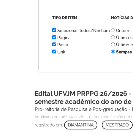
TIPO DE ITEM
NOTÍCIAS 
Selecionar Todos/Nenhum
Ontem
Página
Última 
Pasta
Último 
Link
Sempre
Edital UFVJM PRPPG 26/2026 -
semestre acadêmico do ano de
Pró-reitoria de Pesquisa e Pós-graduação
—
publicado
em 06/04/2026
última modificação
em 1
registrado em:
DIAMANTINA
,
MESTRADO