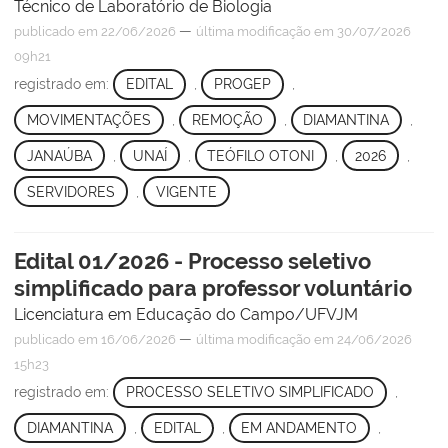
Técnico de Laboratório de Biologia
—
publicado
em 22/06/2026
última modificação
em 30/07/2026
09h21
registrado em:
EDITAL
,
PROGEP
,
MOVIMENTAÇÕES
,
REMOÇÃO
,
DIAMANTINA
,
JANAÚBA
,
UNAÍ
,
TEÓFILO OTONI
,
2026
,
SERVIDORES
,
VIGENTE
Edital 01/2026 - Processo seletivo
simplificado para professor voluntário
Licenciatura em Educação do Campo/UFVJM
—
publicado
em 16/06/2026
última modificação
em 24/06/2026
15h23
registrado em:
PROCESSO SELETIVO SIMPLIFICADO
,
DIAMANTINA
,
EDITAL
,
EM ANDAMENTO
,