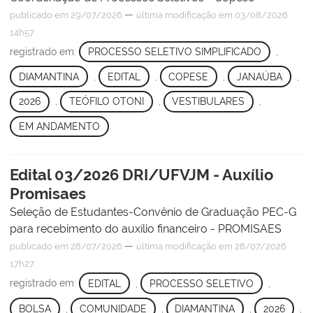
—
publicado
em 29/07/2026
última modificação
em 03/08/2026
14h57
registrado em:
PROCESSO SELETIVO SIMPLIFICADO
,
DIAMANTINA
,
EDITAL
,
COPESE
,
JANAÚBA
,
2026
,
TEÓFILO OTONI
,
VESTIBULARES
,
EM ANDAMENTO
Edital 03/2026 DRI/UFVJM - Auxílio
Promisaes
Seleção de Estudantes-Convênio de Graduação PEC-G
para recebimento do auxílio financeiro - PROMISAES
—
publicado
em 28/07/2026
última modificação
em 28/07/2026
17h27
registrado em:
EDITAL
,
PROCESSO SELETIVO
,
BOLSA
,
COMUNIDADE
,
DIAMANTINA
,
2026
,