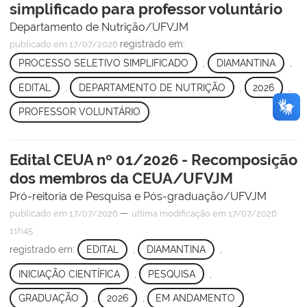
simplificado para professor voluntário
Departamento de Nutrição/UFVJM
registrado em:
publicado
em 17/07/2026
PROCESSO SELETIVO SIMPLIFICADO
,
DIAMANTINA
,
EDITAL
,
DEPARTAMENTO DE NUTRIÇÃO
,
2026
,
PROFESSOR VOLUNTÁRIO
Edital CEUA nº 01/2026 - Recomposição
dos membros da CEUA/UFVJM
Pró-reitoria de Pesquisa e Pós-graduação/UFVJM
—
publicado
em 17/07/2026
última modificação
em 17/07/2026
11h45
registrado em:
EDITAL
,
DIAMANTINA
,
INICIAÇÃO CIENTÍFICA
,
PESQUISA
,
GRADUAÇÃO
,
2026
,
EM ANDAMENTO