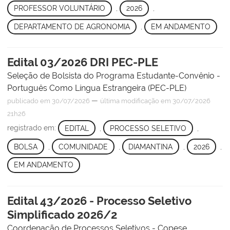
PROFESSOR VOLUNTÁRIO
,
2026
,
DEPARTAMENTO DE AGRONOMIA
,
EM ANDAMENTO
Edital 03/2026 DRI PEC-PLE
Seleção de Bolsista do Programa Estudante-Convênio -
Português Como Língua Estrangeira (PEC-PLE)
—
publicado
em 30/07/2026
última modificação
em 30/07/2026
21h26
registrado em:
EDITAL
,
PROCESSO SELETIVO
,
BOLSA
,
COMUNIDADE
,
DIAMANTINA
,
2026
,
EM ANDAMENTO
Edital 43/2026 - Processo Seletivo
Simplificado 2026/2
Coordenação de Processos Seletivos - Copese