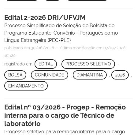
Edital 2-2026 DRI/UFVJM
Processo Simplificado de Seleção de Bolsista do
Programa Estudante-Convênio - Português como
Língua Estrangeira (PEC-PLE)
—
publicado
em 30/06/2026
última modificação
em 07/07/2026
16h20
registrado em:
EDITAL
,
PROCESSO SELETIVO
,
BOLSA
,
COMUNIDADE
,
DIAMANTINA
,
2026
,
EM ANDAMENTO
Edital nº 03/2026 - Progep - Remoção
interna para o cargo de Técnico de
laboratório
Processo seletivo para remoção interna para o cargo