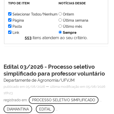
TIPO DE ITEM
NOTÍCIAS DESDE
Selecionar Todos/Nenhum
Ontem
Página
Última semana
Pasta
Último mês
Link
Sempre
553
itens atendem ao seu critério.
Edital 03/2026 - Processo seletivo
simplificado para professor voluntário
Departamente de Agronomia/UFVJM
—
publicado
em 05/08/2026
última modificação
em 05/08/2026
16h23
registrado em:
PROCESSO SELETIVO SIMPLIFICADO
,
DIAMANTINA
,
EDITAL
,