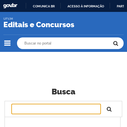
COMUNICA BR
ACESSO À INFORMAÇÃO
PARTI
IR
UFVJM
PARA
Editais e Concursos
O
CONTEÚDO
Buscar no portal
Buscar no portal
Busca