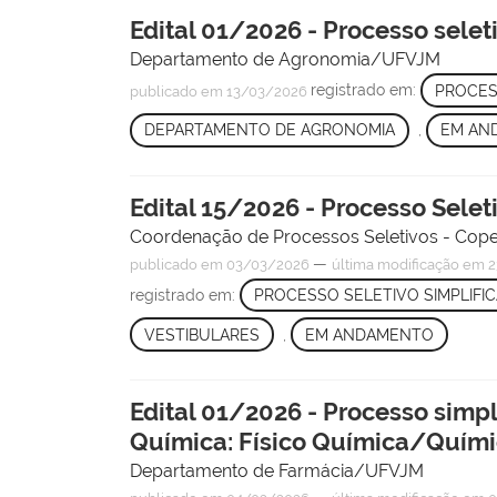
Edital 01/2026 - Processo selet
Departamento de Agronomia/UFVJM
registrado em:
PROCES
publicado
em 13/03/2026
DEPARTAMENTO DE AGRONOMIA
,
EM AN
Edital 15/2026 - Processo Selet
Coordenação de Processos Seletivos - Cop
—
publicado
em 03/03/2026
última modificação
em 2
registrado em:
PROCESSO SELETIVO SIMPLIFI
VESTIBULARES
,
EM ANDAMENTO
Edital 01/2026 - Processo simpl
Química: Físico Química/Químic
Departamento de Farmácia/UFVJM