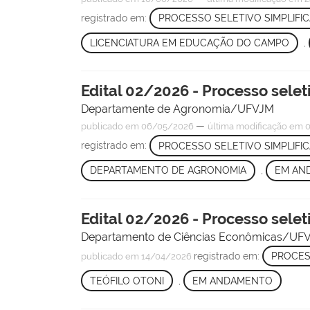
registrado em:
PROCESSO SELETIVO SIMPLIFI
LICENCIATURA EM EDUCAÇÃO DO CAMPO
,
Edital 02/2026 - Processo selet
Departamente de Agronomia/UFVJM
—
publicado
em 06/05/2026
última modificação
em 0
registrado em:
PROCESSO SELETIVO SIMPLIFI
DEPARTAMENTO DE AGRONOMIA
,
EM AN
Edital 02/2026 - Processo sele
Departamento de Ciências Econômicas/UF
registrado em:
PROCES
publicado
em 14/04/2026
TEÓFILO OTONI
,
EM ANDAMENTO