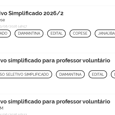
tivo Simplificado 2026/2
ese
3/08/2026 14h57
CADO
,
DIAMANTINA
,
EDITAL
,
COPESE
,
JANAÚBA
ivo simplificado para professor voluntário
O SELETIVO SIMPLIFICADO
,
DIAMANTINA
,
EDITAL
,
ivo simplificado para professor voluntário
JM
4/06/2026 15h23