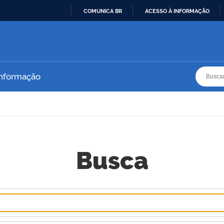
COMUNICA BR
ACESSO À INFORMAÇÃO
IR
PARA
O
CONTEÚDO
Busca
Busca
Informação
Busca