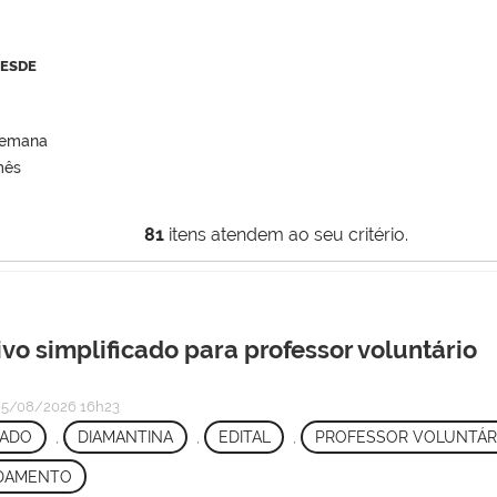
DESDE
semana
mês
81
itens atendem ao seu critério.
ivo simplificado para professor voluntário
5/08/2026 16h23
CADO
,
DIAMANTINA
,
EDITAL
,
PROFESSOR VOLUNTÁR
DAMENTO