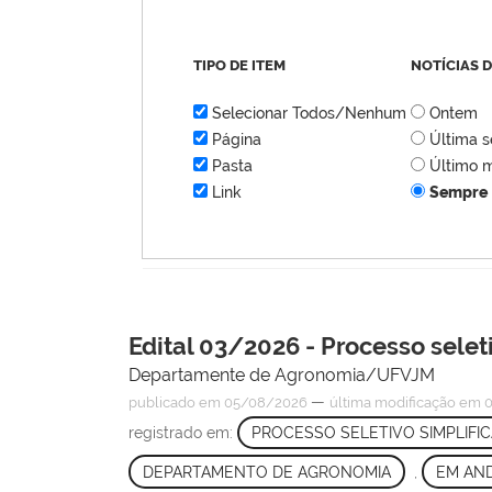
TIPO DE ITEM
NOTÍCIAS 
Selecionar Todos/Nenhum
Ontem
Página
Última 
Pasta
Último 
Link
Sempre
Edital 03/2026 - Processo selet
Departamente de Agronomia/UFVJM
—
publicado
em 05/08/2026
última modificação
em 0
registrado em:
PROCESSO SELETIVO SIMPLIFI
DEPARTAMENTO DE AGRONOMIA
,
EM AN