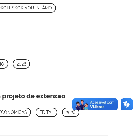
PROFESSOR VOLUNTÁRIO
,
IO
,
2026
,
m projeto de extensão
 ECONÔMICAS
,
EDITAL
,
2026
,