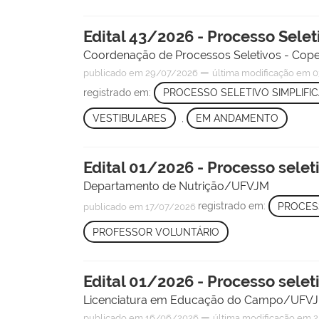
Edital 43/2026 - Processo Sele
Coordenação de Processos Seletivos - Cop
—
publicado
em 29/07/2026
última modificação
em 0
registrado em:
PROCESSO SELETIVO SIMPLIFI
VESTIBULARES
,
EM ANDAMENTO
Edital 01/2026 - Processo selet
Departamento de Nutrição/UFVJM
registrado em:
PROCESS
publicado
em 17/07/2026
PROFESSOR VOLUNTÁRIO
Edital 01/2026 - Processo selet
Licenciatura em Educação do Campo/UFV
—
publicado
em 16/06/2026
última modificação
em 2