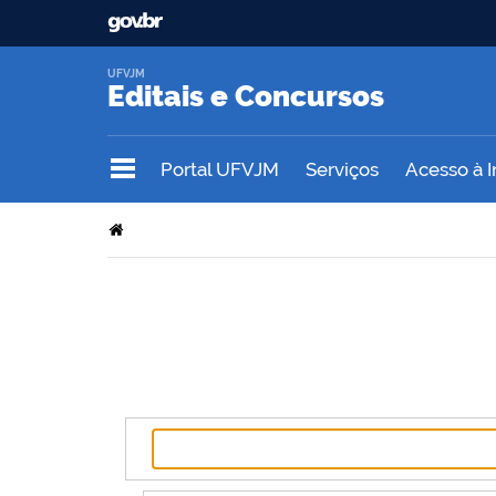
UFVJM
Editais e Concursos
Portal UFVJM
Serviços
Acesso à 