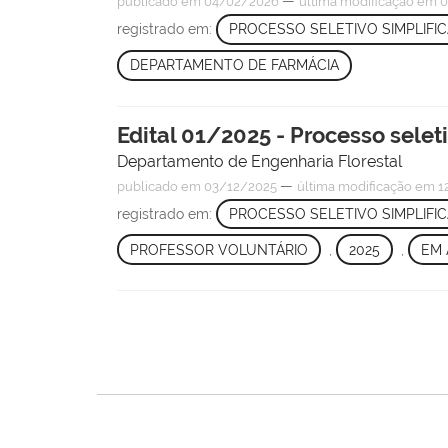
—
publicado
em 04/02/2026
última modificação
em 0
registrado em:
PROCESSO SELETIVO SIMPLIFI
DEPARTAMENTO DE FARMÁCIA
Edital 01/2025 - Processo selet
Departamento de Engenharia Florestal
—
publicado
em 03/12/2025
última modificação
em 12
registrado em:
PROCESSO SELETIVO SIMPLIFI
PROFESSOR VOLUNTÁRIO
,
2025
,
EM