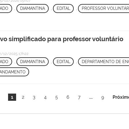
5/02/2026 15h07
CADO
,
DIAMANTINA
,
EDITAL
,
PROFESSOR VOLUNTÁR
ivo simplificado para professor voluntário
/12/2025 17h22
CADO
,
DIAMANTINA
,
EDITAL
,
DEPARTAMENTO DE EN
 ANDAMENTO
1
2
3
4
5
6
7
...
9
Próxim