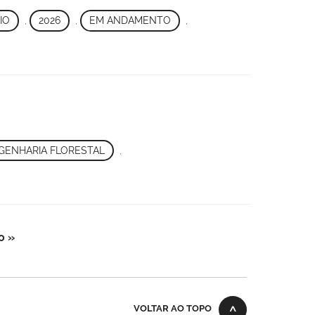
IO
,
2026
,
EM ANDAMENTO
,
GENHARIA FLORESTAL
,
o »
VOLTAR AO TOPO